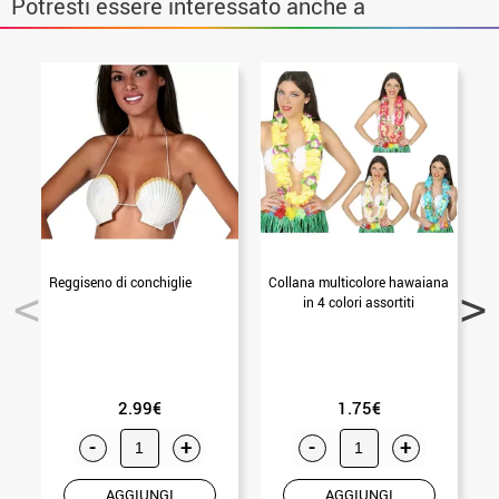
Potresti essere interessato anche a
Reggiseno di conchiglie
Collana multicolore hawaiana
in 4 colori assortiti
2.99€
1.75€
-
+
-
+
AGGIUNGI
AGGIUNGI