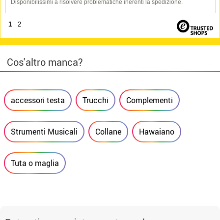
Disponibilissimi a risolvere problematiche inerenti la spedizione.
1
2
Cos'altro manca?
accessori testa
Trucchi
Complementi
Strumenti Musicali
Collane
Hawaiano
Tuta o maglia