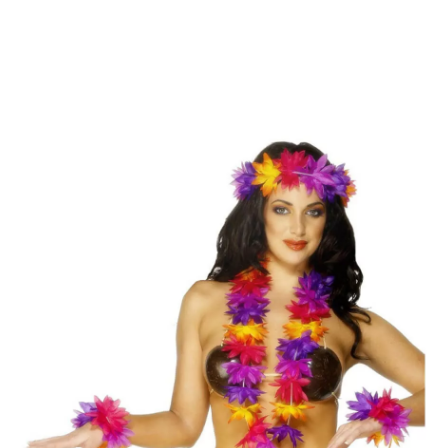
Inizio
Accessori
Set tematici
Hawaiano
Kit o set multicolor hawaiian