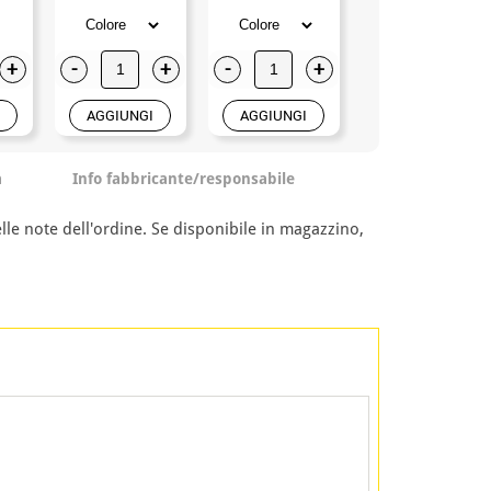
+
-
+
-
+
-
+
AGGIUNGI
AGGIUNGI
AGGIUNGI
a
Info fabbricante/responsabile
nelle note dell'ordine. Se disponibile in magazzino,