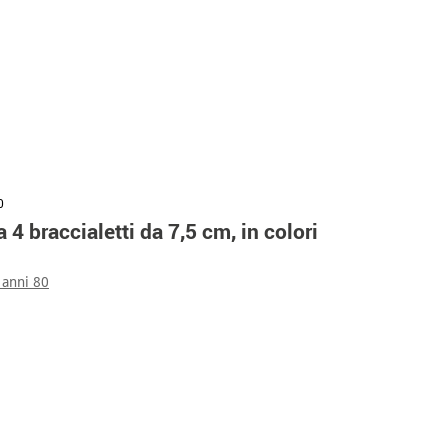
0
4 braccialetti da 7,5 cm, in colori
 anni 80