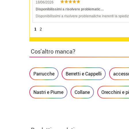
18/06/2026
Disponibilissimi a risolvere problematic…
Disponibilissimi a risolvere problematiche inerenti la spediz
1
2
Cos'altro manca?
Parrucche
Berretti e Cappelli
accesso
Nastri e Piume
Collane
Orecchini e p