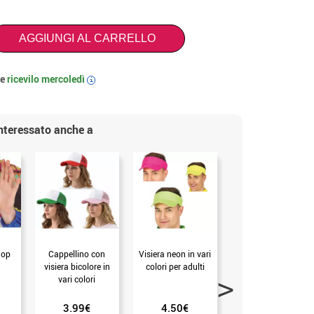
AGGIUNGI AL CARRELLO
 e
ricevilo
mercoledì
i
interessato anche a
Hop
Cappellino con
Visiera neon in vari
Fascia neon in vari
visiera bicolore in
colori per adulti
colori per adulti
vari colori
3.99€
4.50€
0.99€