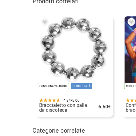
Prodotti correlati
CONSEGNA 24/48 ORE
ULTIME UNITÀ
CONSEG
4.34/5.00
Braccialetto con palla
Conf
6.50€
da discoteca
brac
al n
Categorie correlate