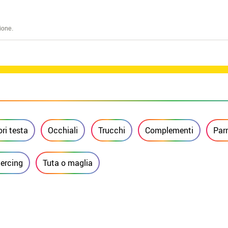
ione.
ri testa
Occhiali
Trucchi
Complementi
Par
iercing
Tuta o maglia