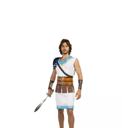
Inizio
Costumi
Costumi costumi sexy
Costume da guerriero greco per un