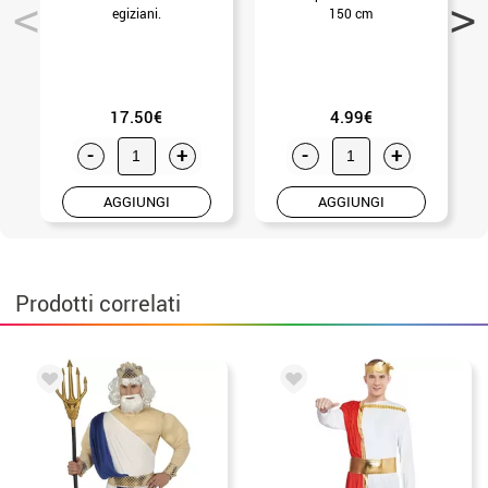
egiziani.
150 cm
17.50€
4.99€
-
+
-
+
AGGIUNGI
AGGIUNGI
Prodotti correlati