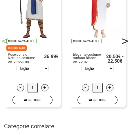
CONSEGNA 24/48 ORE
CONSEGNA 24/48 ORE
CONSIGLIATO
Poseidone o
Elegante costume
36.99€
20.50€ -
Nettuno costume
romano bianco
22.50€
per gli uomini
per uomo
-
+
-
+
AGGIUNGI
AGGIUNGI
Categorie correlate