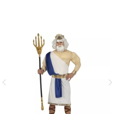
Inizio
Costumi
Costumi da Greci
Poseidone o Nettuno costume per gli uo