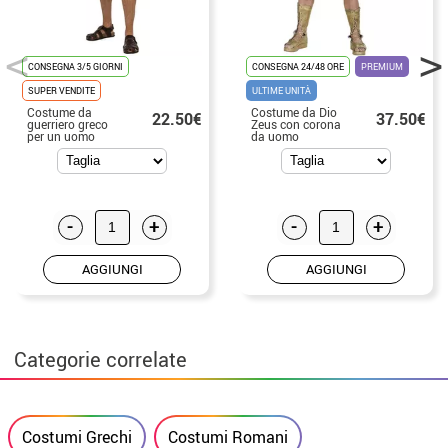
CONSEGNA 3/5 GIORNI
CONSEGNA 24/48 ORE
PREMIUM
SUPER VENDITE
ULTIME UNITÀ
Costume da
Costume da Dio
22.50€
37.50€
guerriero greco
Zeus con corona
per un uomo
da uomo
-
+
-
+
AGGIUNGI
AGGIUNGI
Categorie correlate
Costumi Grechi
Costumi Romani