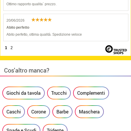
Ottimo rapporto qualita` prezzo.
20/06/2026
Abito perfetto
Abito perfetto, ottima qualità. Spedizione veloce
1
2
Cos'altro manca?
Giochi da tavola
Trucchi
Complementi
Caschi
Corone
Barbe
Maschera
Spade e Scudi
Tridente