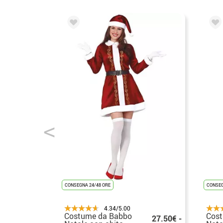
CONSEGNA 24/48 ORE
CONSEG
4.34/5.00
Costume da Babbo
Cost
27.50€ -