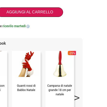
AGGIUNGI AL CARRELLO
 e
ricevilo
martedì
i
look
-25%
 con
Guanti rossi di
Campana di natale
Calze opache con
i
Babbo Natale
grande 18 cm per
strisce rosse e
natale
bianche con fiocchi