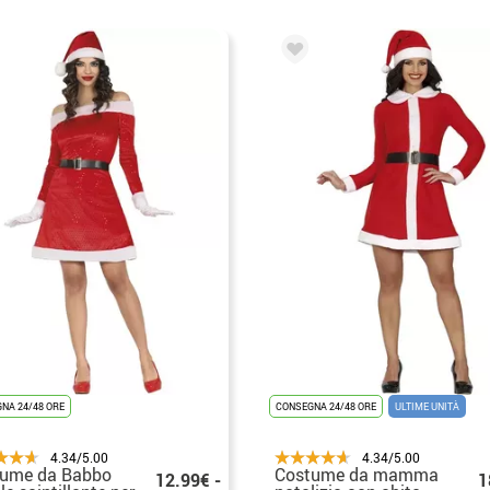
NA 24/48 ORE
CONSEGNA 24/48 ORE
ULTIME UNITÀ
4.34/5.00
4.34/5.00
ume da Babbo
Costume da mamma
12.99€ -
1