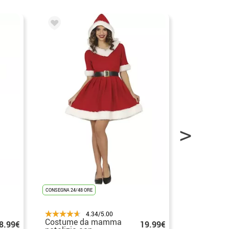
CONSEGNA 24/48 ORE
CONSEGNA 24/48
4.34/5.00
Costume da mamma
Costume 
8.99€
19.99€