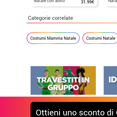
Natale con abito
Nata
31.99€
corto per donna
don
Categorie correlate
Costumi Mamma Natale
Costumi Natale
Ottieni uno sconto di 