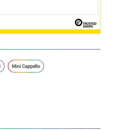
i
Mini Cappello