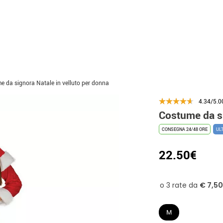
e da signora Natale in velluto per donna
4.34/5.0
Costume da si
CONSEGNA 24/48 ORE
UL
22.50€
M