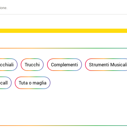
ione.
cchiali
Trucchi
Complementi
Strumenti Musical
call
Tuta o maglia