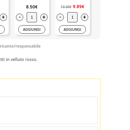
9.89€
8.50€
13.50€
13.30€
+
-
+
-
+
-
+
AGGIUNGI
AGGIUNGI
AGGIUNGI
ricante/responsabile
ti in velluto rosso.