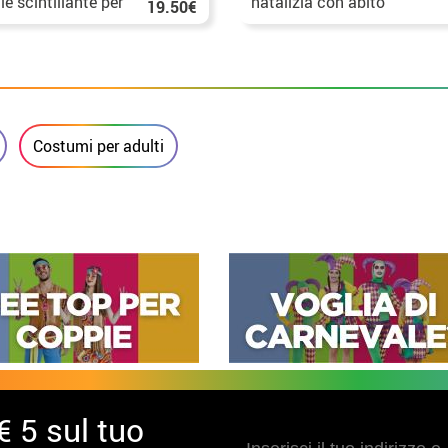
le scintillante per
natalizia con abito
19.50€
na
con colletto per
donna
Costumi per adulti
€ 5 sul tuo