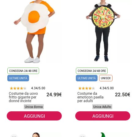
CONSEGNA 24/48 ORE
CONSEGNA 24/48 ORE
ULTIME UNITÀ
ULTIME UNITÀ
UNISEX
4.34/5.00
4.34/5.00
Costume da uovo
Costume da
24.99€
22.50€
fritto gigante per
emoticon paella
donne incinte
per adulti
Unica donna
Unica Adulto
AGGIUNGI
AGGIUNGI