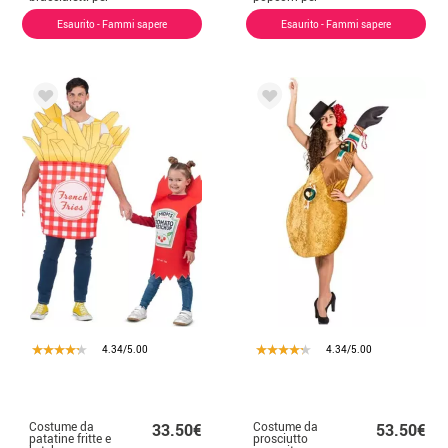
adulto
adulti
Esaurito - Fammi sapere
Esaurito - Fammi sapere
4.34/5.00
4.34/5.00
Costume da
Costume da
33.50€
53.50€
patatine fritte e
prosciutto