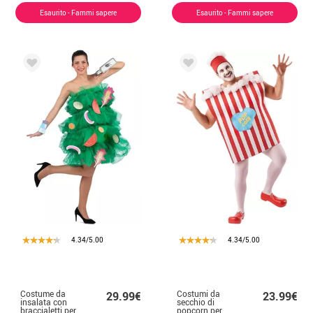
Esaurito - Fammi sapere
Esaurito - Fammi sapere
4.34/5.00
4.34/5.00
Costume da
Costumi da
29.99€
23.99€
insalata con
secchio di
braccialetti per
popcorn per