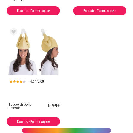
Esaurito - Fammi sapere
Esaurito - Fammi sapere
4.34/5.00
Tappo di pollo
6.99€
arrosto
Esaurito - Fammi sapere