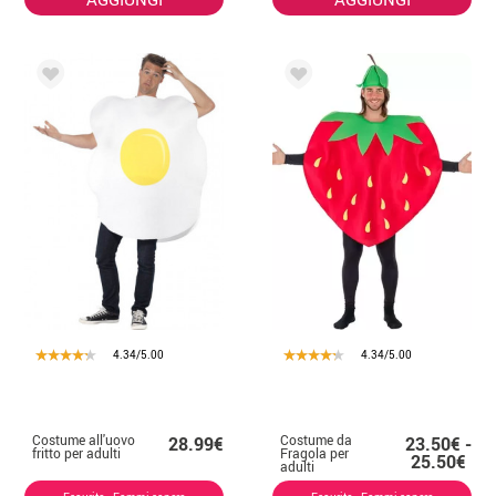
4.34/5.00
4.34/5.00
Costume all'uovo
Costume da
28.99€
23.50€ -
fritto per adulti
Fragola per
25.50€
adulti