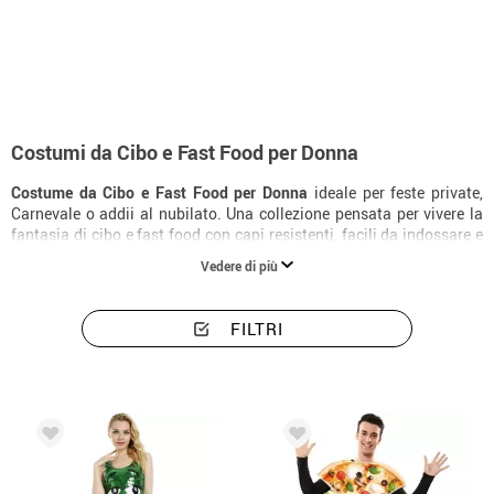
Inizio
Costumi
Cibo e bevande
Costumi donna cibo e fast food
Costumi da Cibo e Fast Food per Donna
Costume da Cibo e Fast Food per Donna
ideale per feste private,
Carnevale o addii al nubilato. Una collezione pensata per vivere la
fantasia di cibo e fast food con capi resistenti, facili da indossare e
con una finitura molto slanciante.
Vedere di più
FILTRI