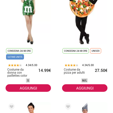
CONSEGNA 24/48 ORE
CONSEGNA 24/48 ORE
UNISEX
ULTIME UNITÀ
4.34/5.00
4.34/5.00
Costume da
Costume da
14.99€
27.50€
donna con
pizza per adulti
paillettes color
cioccolato verde
S
M/L
AGGIUNGI
AGGIUNGI