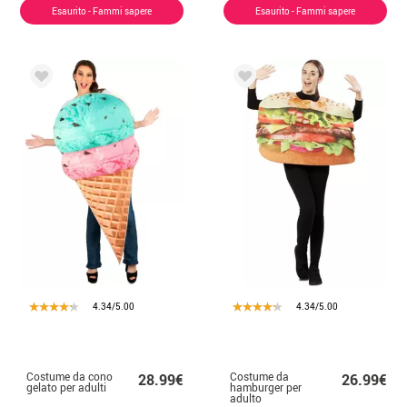
adulto
Esaurito - Fammi sapere
Esaurito - Fammi sapere
4.34/5.00
4.34/5.00
Costume da cono
Costume da
28.99€
26.99€
gelato per adulti
hamburger per
adulto