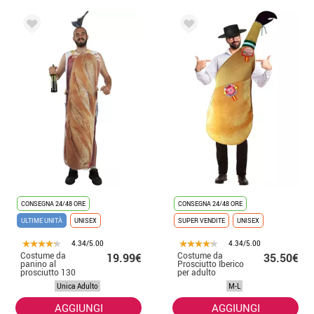
CONSEGNA 24/48 ORE
CONSEGNA 24/48 ORE
ULTIME UNITÀ
UNISEX
SUPER VENDITE
UNISEX
4.34/5.00
4.34/5.00
Costume da
Costume da
19.99€
35.50€
panino al
Prosciutto Iberico
prosciutto 130
per adulto
cm. per adulti
Unica Adulto
M-L
AGGIUNGI
AGGIUNGI