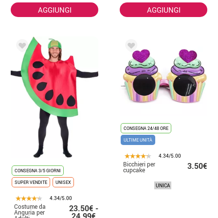
AGGIUNGI
AGGIUNGI
CONSEGNA 24/48 ORE
ULTIME UNITÀ
4.34/5.00
Bicchieri per
3.50€
cupcake
CONSEGNA 3/5 GIORNI
SUPER VENDITE
UNISEX
UNICA
4.34/5.00
Costume da
23.50€ -
Anguria per
24.99€
Adulti