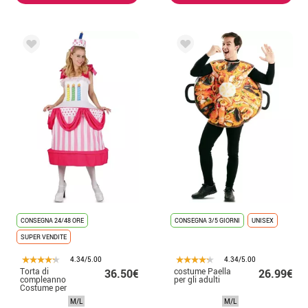
CONSEGNA 24/48 ORE
CONSEGNA 3/5 GIORNI
UNISEX
SUPER VENDITE
4.34/5.00
4.34/5.00
Torta di
costume Paella
36.50€
26.99€
compleanno
per gli adulti
Costume per
donna
M/L
M/L