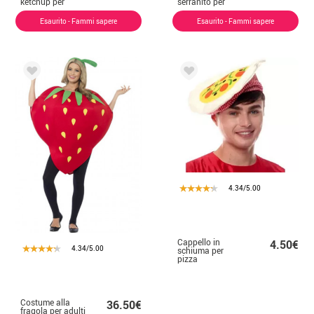
ketchup per
serranito per
adulti e bambini
adulti
Esaurito - Fammi sapere
Esaurito - Fammi sapere
4.34/5.00
Cappello in
4.50€
4.34/5.00
schiuma per
pizza
Costume alla
36.50€
fragola per adulti