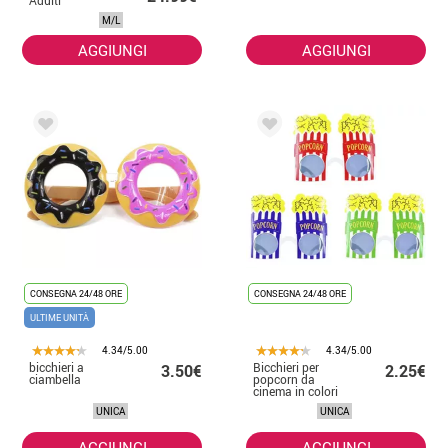
M/L
AGGIUNGI
AGGIUNGI
CONSEGNA 24/48 ORE
CONSEGNA 24/48 ORE
ULTIME UNITÀ
4.34/5.00
4.34/5.00
bicchieri a
Bicchieri per
3.50€
2.25€
ciambella
popcorn da
cinema in colori
assortiti
UNICA
UNICA
AGGIUNGI
AGGIUNGI