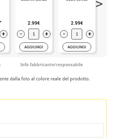
Taglia)
Adulto)
2.99€
2.99€
2.25€
+
-
+
-
+
-
+
AGGIUNGI
AGGIUNGI
AGGIUNGI
a
Info fabbricante/responsabile
nte dalla foto al colore reale del prodotto.