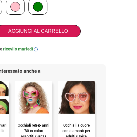
AGGIUNGI AL CARRELLO
 e
ricevilo
martedì
i
interessato anche a
vari
Occhiali retr� anni
Occhiali a cuore
Occhiali Pink Stars,
lti
'80 in colori
con diamanti per
adulto (Unica
assortiti (Senza
adulti (Unica
Adulto)