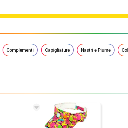
Complementi
Capigliature
Nastri e Piume
Co