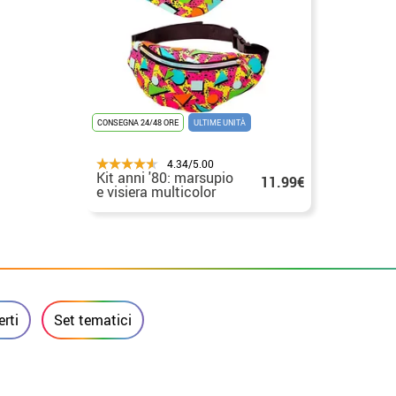
CONSEGNA 24/48 ORE
ULTIME UNITÀ
4.34/5.00
Kit anni '80: marsupio
11.99€
e visiera multicolor
rti
Set tematici