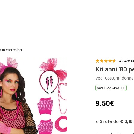
 in vari colori
4.34/5.0
Kit anni '80 p
Vedi Costumi donna
CONSEGNA 24/48 ORE
9.50€