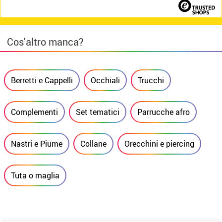
Cos'altro manca?
Berretti e Cappelli
Occhiali
Trucchi
Complementi
Set tematici
Parrucche afro
Nastri e Piume
Collane
Orecchini e piercing
Tuta o maglia