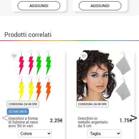
AGGIUNGI
AGGIUNGI
Prodotti correlati
CONSEGNA 24/48 ORE
CONSEGNA 24/48 ORE
ULTIME UNITÀ
Orecchini a forma
Orecchini in
2.25€
1.75€
di fulmine al neon
metallo argentato
anni '80 in vari
da 9 cm
colori