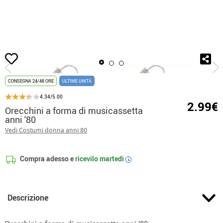
Inizio
Accessori
Gioie
Orecchini a forma di musicassetta anni '80
CONSEGNA 24/48 ORE
ULTIME UNITÀ
4.34/5.00
2.99€
Orecchini a forma di musicassetta
anni '80
Vedi Costumi donna anni 80
Compra adesso e
ricevilo
martedì
i
Descrizione