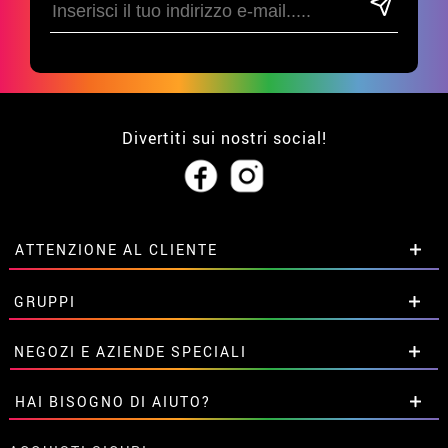
Divertiti sui nostri social!
ATTENZIONE AL CLIENTE
• Su di noi
GRUPPI
• Condizioni di vendita
• Avviso legale
privacy
Sconti speciali per gruppi.
NEGOZI E AZIENDE SPECIALI
• Attenzione al cliente
Contattaci qui
• Utilizzo dei cookies
Sconti speciali per gruppi.
HAI BISOGNO DI AIUTO?
•
Impostazioni dei cookie
Contattaci qui