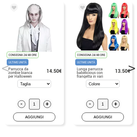
CONSEGNA 24/48 ORE
CONSEGNA 24/48 ORE
ULTIME UNITÀ
ULTIME UNITÀ
Parrucca da
Lunga parrucca
14.50€
13.50€
zombie bianca
babelicious con
per Halloween
frangetta in vari
colori
-
+
-
+
AGGIUNGI
AGGIUNGI