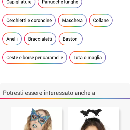
Capigliature
Parrucche lunghe
Cerchietti e coroncine
Maschera
Collane
Anelli
Braccialetti
Bastoni
Ceste e borse per caramelle
Tuta o maglia
Potresti essere interessato anche a