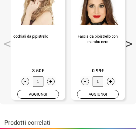
occhiali da pipistrello
Fascia da pipistrello con
Z
marabù nero
3.50€
0.99€
-
+
-
+
AGGIUNGI
AGGIUNGI
Prodotti correlati