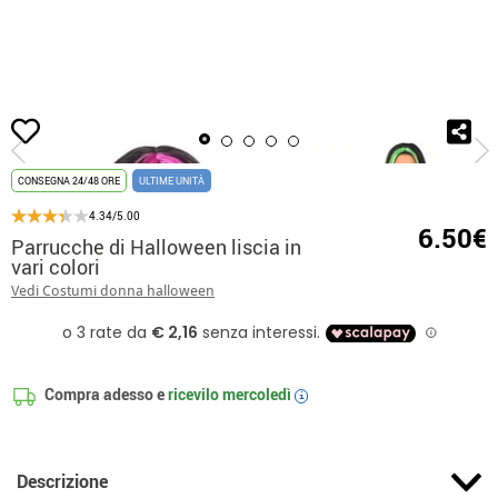
Inizio
Accessori
Parrucche
Parrucche liscie
Parrucche di Halloween lis
CONSEGNA 24/48 ORE
ULTIME UNITÀ
4.34/5.00
6.50€
Parrucche di Halloween liscia in
vari colori
Vedi Costumi donna halloween
Compra adesso e
ricevilo
mercoledì
i
Descrizione