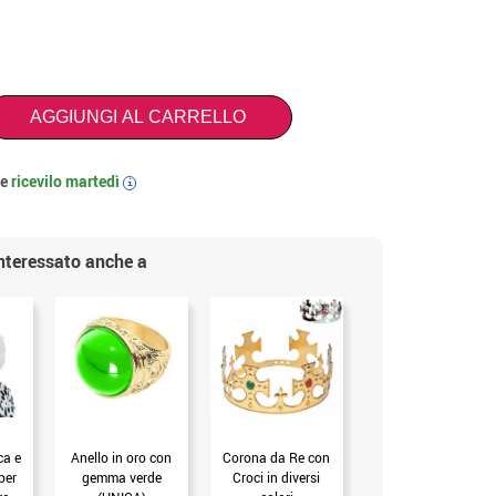
AGGIUNGI AL CARRELLO
 e
ricevilo
martedì
i
interessato anche a
ca e
Anello in oro con
Corona da Re con
Ascia barbarica di
per
gemma verde
Croci in diversi
83 cm