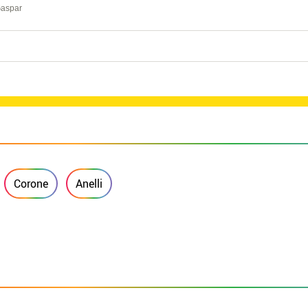
Gaspar
Corone
Anelli