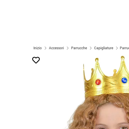
Inizio
Accessori
Parrucche
Capigliature
Parru