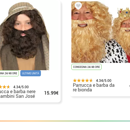
CONSEGNA 24/48 ORE
NA 24/48 ORE
ULTIME UNITÀ
4.34/5.00
Parrucca e barba da
4.34/5.00
re bionda
ucca e barba nere
15.99€
bambini San José
xe