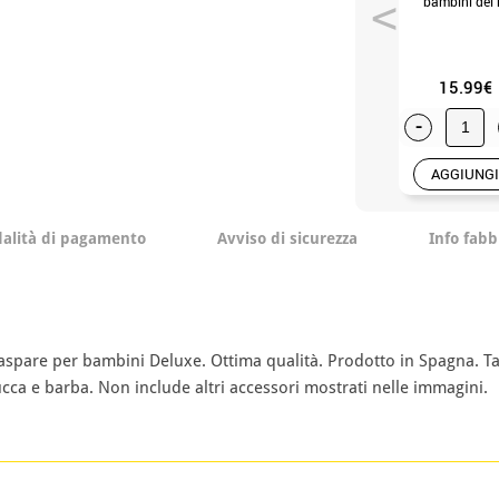
bambini del 
mago Melch
(Unica Bambi
15.99€
-
AGGIUNGI
alità di pagamento
Avviso di sicurezza
Info fabb
are per bambini Deluxe. Ottima qualità. Prodotto in Spagna. Tagl
cca e barba. Non include altri accessori mostrati nelle immagini.