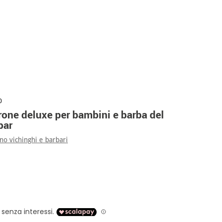
0
one deluxe per bambini e barba del
par
o vichinghi e barbari