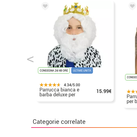
CONSEGNA 24/48 ORE
ULTIME UNITÀ
CONSEG
4.34/5.00
Parrucca bianca e
15.99€
barba deluxe per
Parr
bambini del re mago
per 
Melchor
Delu
Categorie correlate