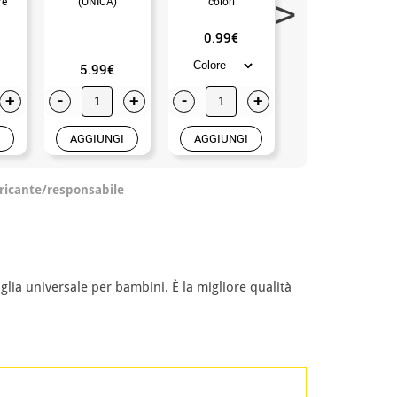
re
(UNICA)
colori
or
ni)
0.99€
5.99€
12.99€
+
-
+
-
+
-
+
AGGIUNGI
AGGIUNGI
AGGIUNGI
ricante/responsabile
ia universale per bambini. È la migliore qualità