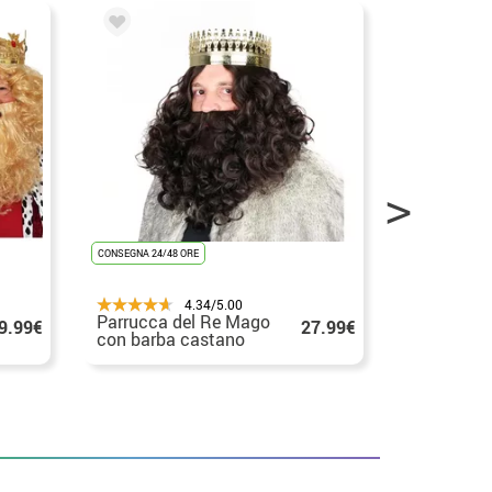
CONSEGNA 24/48 ORE
CONSEGNA 24/48
4.34/5.00
Parrucca del Re Mago
Capelli e b
9.99€
27.99€
con barba castano
babbo nat
scuro opaca