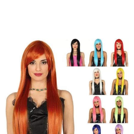
Inizio
Accessori
Parrucche
Parrucche liscie
Parrucca liscia e lunga in