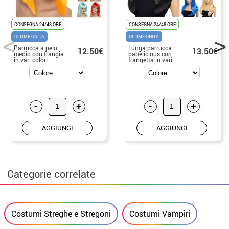
CONSEGNA 24/48 ORE
CONSEGNA 24/48 ORE
ULTIME UNITÀ
ULTIME UNITÀ
Parrucca a pelo
Lunga parrucca
12.50€
13.50€
medio con frangia
babelicious con
in vari colori
frangetta in vari
colori
-
+
-
+
AGGIUNGI
AGGIUNGI
Categorie correlate
Costumi Streghe e Stregoni
Costumi Vampiri