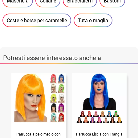
Maschera
Collane
Braccialetti
Bastoni
Ceste e borse per caramelle
Tuta o maglia
Potresti essere interessato anche a
Parrucca a pelo medio con
Parrucca Liscia con Frangia
C