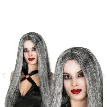
Inizio
Accessori
Parrucche
Parrucche lunghe
Parrucca grigia lunga e l