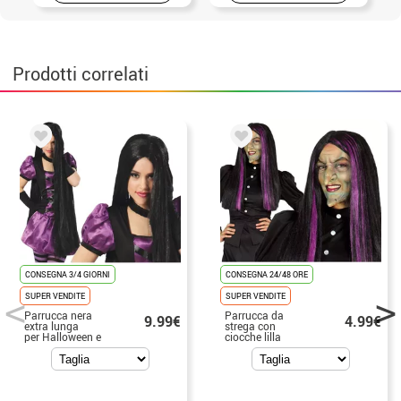
Prodotti correlati
CONSEGNA 3/4 GIORNI
CONSEGNA 24/48 ORE
SUPER VENDITE
SUPER VENDITE
Parrucca nera
Parrucca da
9.99€
4.99€
extra lunga
strega con
per Halloween e
ciocche lilla
carnevale
per Halloween