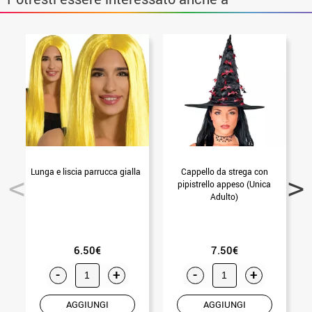
Lunga e liscia parrucca gialla
Cappello da strega con
Z
pipistrello appeso (Unica
Adulto)
6.50€
7.50€
-
+
-
+
AGGIUNGI
AGGIUNGI