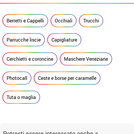
Berretti e Cappelli
Occhiali
Trucchi
Parrucche liscie
Capigliature
Cerchietti e coroncine
Maschere Veneziane
Photocall
Ceste e borse per caramelle
Tuta o maglia
Potresti essere interessato anche a