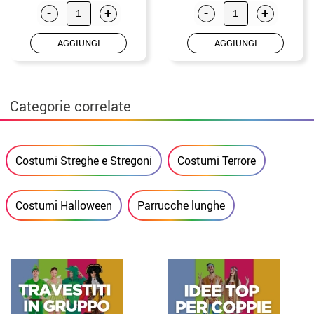
-
+
-
+
AGGIUNGI
AGGIUNGI
Categorie correlate
Costumi Streghe e Stregoni
Costumi Terrore
Costumi Halloween
Parrucche lunghe