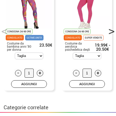
CONSEGNA 24/48 ORE
CONSEGNA 24/48 ORE
CONSIGLIATO
ULTIME UNITÀ
CONSIGLIATO
SUPER VENDITE
Costume da
Costume da
23.50€
19.99€ -
bambina anni '80
aerobica
20.50€
per donna
psichedelica degli
anni '80 da donna
-
+
-
+
AGGIUNGI
AGGIUNGI
Categorie correlate