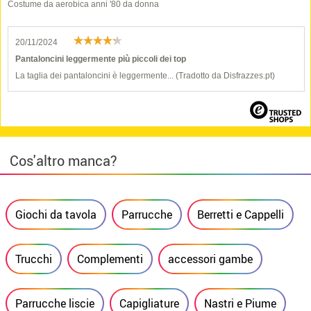
Costume da aerobica anni '80 da donna
20/11/2024
Pantaloncini leggermente più piccoli dei top
La taglia dei pantaloncini è leggermente... (Tradotto da Disfrazzes.pt)
Cos'altro manca?
Giochi da tavola
Parrucche
Berretti e Cappelli
Trucchi
Complementi
accessori gambe
Parrucche liscie
Capigliature
Nastri e Piume