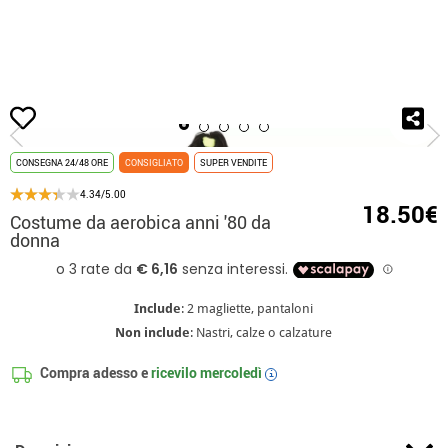
Inizio
Costumi
Barbie
Costume da aerobica anni '80 da donna
CONSEGNA 24/48 ORE
CONSIGLIATO
SUPER VENDITE
4.34/5.00
18.50€
Costume da aerobica anni '80 da
donna
Include
: 2 magliette, pantaloni
Non include
: Nastri, calze o calzature
Compra adesso e
ricevilo
mercoledì
i