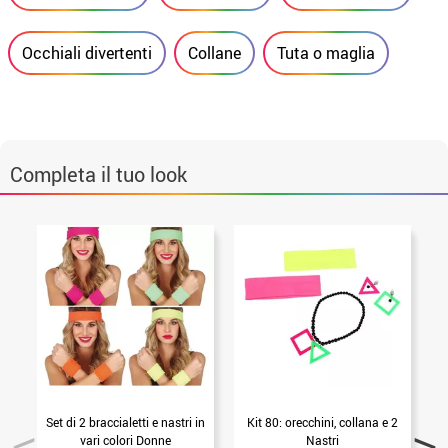
Occhiali divertenti
Collane
Tuta o maglia
Completa il tuo look
Set di 2 braccialetti e nastri in
Kit 80: orecchini, collana e 2
C
vari colori Donne
Nastri