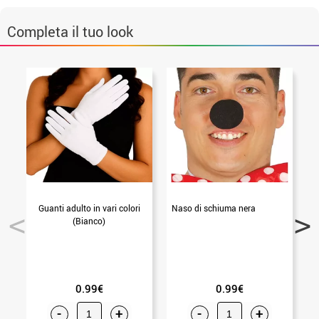
Completa il tuo look
Guanti adulto in vari colori
Naso di schiuma nera
R
(Bianco)
0.99€
0.99€
-
+
-
+