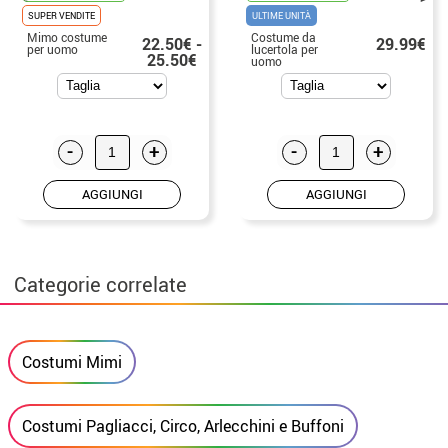
SUPER VENDITE
ULTIME UNITÀ
Mimo costume
Costume da
22.50€ -
29.99€
per uomo
lucertola per
25.50€
uomo
-
+
-
+
AGGIUNGI
AGGIUNGI
Categorie correlate
Costumi Mimi
Costumi Pagliacci, Circo, Arlecchini e Buffoni