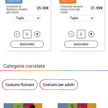
ULTIME UNITÀ
CONSIGLIATO
Costume di
Costume romano
25.50€
21.99€
Romano Aurelio
rosso e oro per
per uomo
uomo
-
+
-
+
AGGIUNGI
AGGIUNGI
Categorie correlate
Costumi Romani
Costumi per adulti