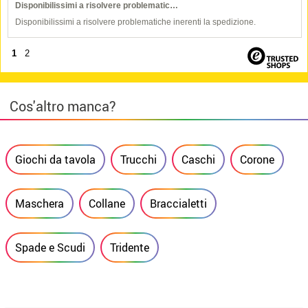
Disponibilissimi a risolvere problematic…
Disponibilissimi a risolvere problematiche inerenti la spedizione.
1
2
Cos'altro manca?
Giochi da tavola
Trucchi
Caschi
Corone
Maschera
Collane
Braccialetti
Spade e Scudi
Tridente