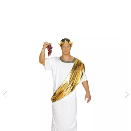
Inizio
Costumi
Costumi da Romani
Costume da senatore romano per uom