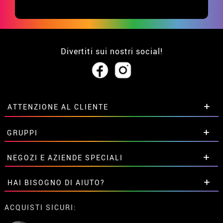
Divertiti sui nostri social!
ATTENZIONE AL CLIENTE
• Su di noi
GRUPPI
• Condizioni di vendita
• Avviso legale
privacy
Sconti speciali per gruppi.
NEGOZI E AZIENDE SPECIALI
• Attenzione al cliente
Contattaci qui
• Utilizzo dei cookies
Sconti speciali per gruppi.
HAI BISOGNO DI AIUTO?
•
Impostazioni dei cookie
Contattaci qui
Non ho ancora fatto l'ordine
ACQUISTI SICURI:
Ho gia realizzato l’ordine