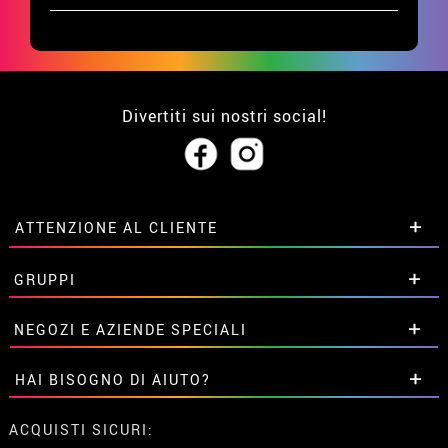
Divertiti sui nostri social!
ATTENZIONE AL CLIENTE
• Su di noi
GRUPPI
• Condizioni di vendita
• Avviso legale
privacy
Sconti speciali per gruppi.
NEGOZI E AZIENDE SPECIALI
• Attenzione al cliente
Contattaci qui
• Utilizzo dei cookies
Sconti speciali per gruppi.
HAI BISOGNO DI AIUTO?
•
Impostazioni dei cookie
Contattaci qui
Non ho ancora fatto l'ordine
ACQUISTI SICURI: