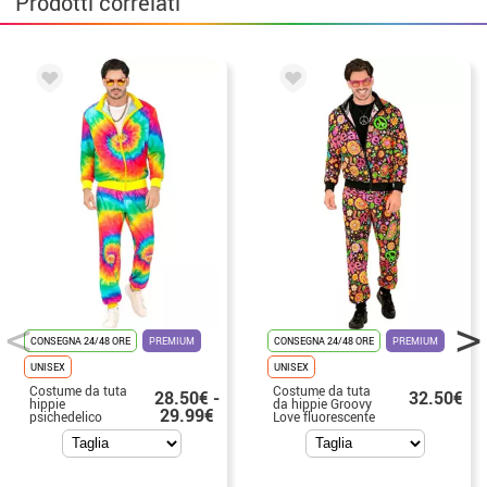
Prodotti correlati
CONSEGNA 24/48 ORE
PREMIUM
CONSEGNA 24/48 ORE
PREMIUM
UNISEX
UNISEX
Costume da tuta
Costume da tuta
28.50€ -
32.50€
hippie
da hippie Groovy
29.99€
psichedelico
Love fluorescente
fluorescente per
scuro per adulti
adulti