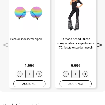
Occhiali iridescenti hippie
Kit moda per adulti con
stampa zebrata argento anni
B
'70: fascia e scaldamuscoli
(Unica Adulto)
1.99€
9.99€
-
+
-
+
AGGIUNGI
AGGIUNGI