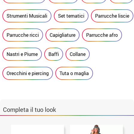
Strumenti Musicali
Set tematici
Parrucche liscie
Parrucche ricci
Capigliature
Parrucche afro
Nastri e Piume
Baffi
Collane
Orecchini e piercing
Tuta o maglia
Completa il tuo look