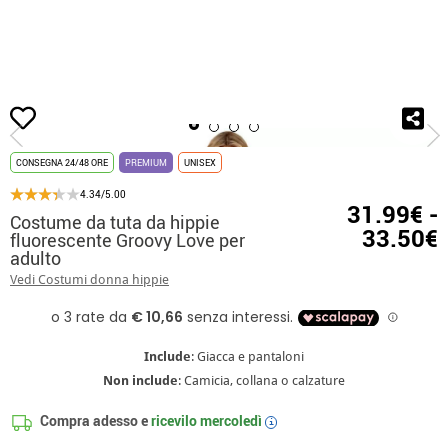
Inizio
Costumi
Costumi Hippie
Costume da tuta da hippie fluorescente Gr
CONSEGNA 24/48 ORE
PREMIUM
UNISEX
4.34/5.00
31.99€ -
Costume da tuta da hippie
33.50€
fluorescente Groovy Love per
adulto
Vedi Costumi donna hippie
Include
: Giacca e pantaloni
Non include
: Camicia, collana o calzature
Compra adesso e
ricevilo
mercoledì
i