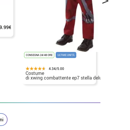
CONSEGNA 24/48
costume M
9.99€
per i raga
CONSEGNA 24/48 ORE
ULTIME UNITÀ
4.34/5.00
Costume
29.99€ -
di xwing combattente ep7 stella deluxeguerre per
39.99€
bambino
ni