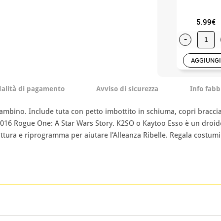
5.99€
-
AGGIUNGI
alità di pagamento
Avviso di sicurezza
Info fabb
ino. Include tuta con petto imbottito in schiuma, copri braccia
el 2016 Rogue One: A Star Wars Story. K2SO o Kaytoo Esso è un dro
ttura e riprogramma per aiutare l'Alleanza Ribelle. Regala costumi 