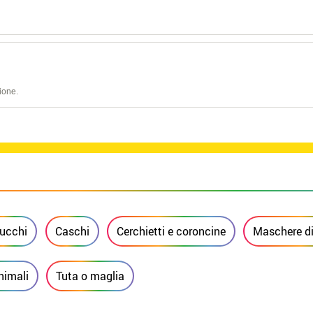
ione.
rucchi
Caschi
Cerchietti e coroncine
Maschere di
nimali
Tuta o maglia