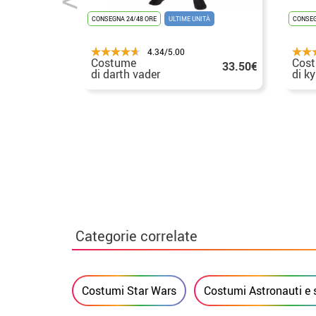
CONSEGNA 24/48 ORE
ULTIME UNITÀ
CONSEG
4.34/5.00
Costume
Cos
33.50€
di darth vader
di ky
per 
Categorie correlate
Costumi Star Wars
Costumi Astronauti e 