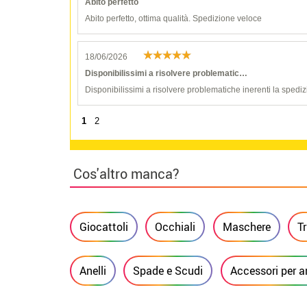
Abito perfetto
Abito perfetto, ottima qualità. Spedizione veloce
18/06/2026
Disponibilissimi a risolvere problematic…
Disponibilissimi a risolvere problematiche inerenti la spediz
1
2
Cos'altro manca?
Giocattoli
Occhiali
Maschere
T
Anelli
Spade e Scudi
Accessori per a