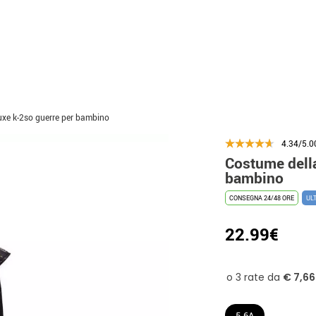
luxe k-2so guerre per bambino
4.34/5.0
Costume della
bambino
CONSEGNA 24/48 ORE
UL
22.99€
5-6A