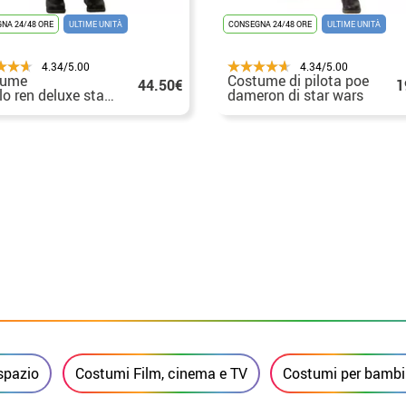
NA 24/48 ORE
ULTIME UNITÀ
CONSEGNA 24/48 ORE
ULTIME UNITÀ
4.34/5.00
4.34/5.00
tume
Costume di pilota poe
44.50€
1
lo ren deluxe star wars vii
dameron di star wars
ragazzo
vii
spazio
Costumi Film, cinema e TV
Costumi per bambi