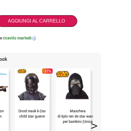
AGGIUNGI AL CARRELLO
 e
ricevilo
martedì
i
look
-37%
con
Droid mask k-2so
Maschera
Maschera di c
m
child star guerre
di kylo ren de star wars vii
capitano phasma ep7
per bambini (Unica
(UNICA)
Bambini)