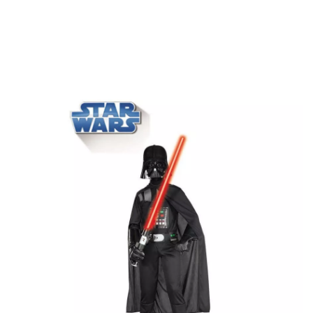
Inizio
Costumi
Star Wars
Dart Fener
Costume di darth vader