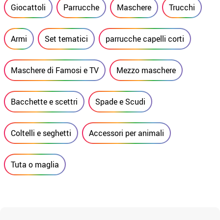
Giocattoli
Parrucche
Maschere
Trucchi
Armi
Set tematici
parrucche capelli corti
Maschere di Famosi e TV
Mezzo maschere
Bacchette e scettri
Spade e Scudi
Coltelli e seghetti
Accessori per animali
Tuta o maglia