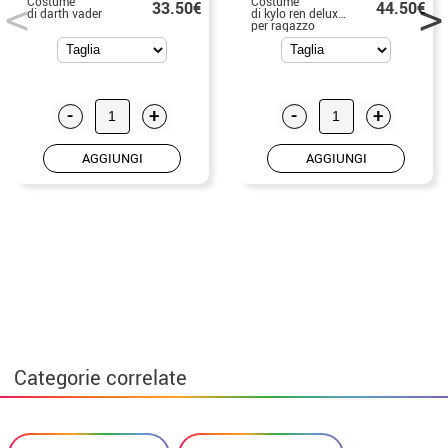
Costume
Costume
33.50€
44.50€
di darth vader
di kylo ren deluxe star wars vii
per ragazzo
-
+
-
+
AGGIUNGI
AGGIUNGI
Categorie correlate