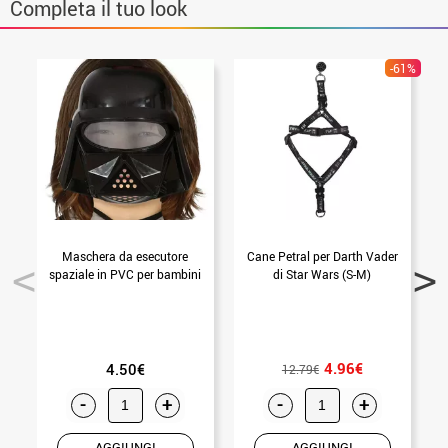
Completa il tuo look
-61%
Maschera da esecutore
Cane Petral per Darth Vader
spaziale in PVC per bambini
di Star Wars (S-M)
d
4.96€
4.50€
12.79€
-
+
-
+
AGGIUNGI
AGGIUNGI