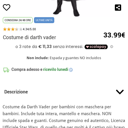
CONSEGNA 24/48 ORE
ULTIME UNITÀ
4.34/5.00
33.99€
Costume di darth vader
Non include
: Espada y guantes NO incluidos
Compra adesso e
ricevilo
lunedi
i
Descrizione
Costume da Darth Vader per bambini con maschera per
bambini. Include tuta intera, mantello e maschera. NON
include spada e guanti. Costume genuino ed autentico, Licenza
Ufficiale Star Wars, di quello che per molti è il cattivo più bravo