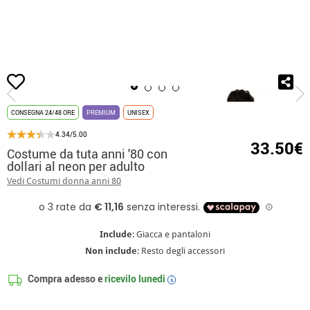
Inizio
Costumi
Costumi Anni '80
Costume da tuta anni '80 con dollari al ne
CONSEGNA 24/48 ORE
PREMIUM
UNISEX
4.34/5.00
33.50€
Costume da tuta anni '80 con
dollari al neon per adulto
Vedi Costumi donna anni 80
Include
: Giacca e pantaloni
Non include
: Resto degli accessori
Compra adesso e
ricevilo
lunedi
i