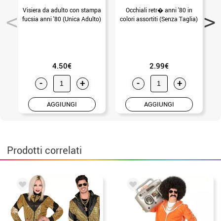
Visiera da adulto con stampa
Occhiali retr� anni '80 in
fucsia anni '80 (Unica Adulto)
colori assortiti (Senza Taglia)
4.50€
2.99€
-
+
-
+
AGGIUNGI
AGGIUNGI
Prodotti correlati