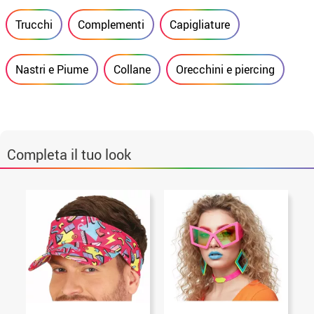
Trucchi
Complementi
Capigliature
Nastri e Piume
Collane
Orecchini e piercing
Completa il tuo look