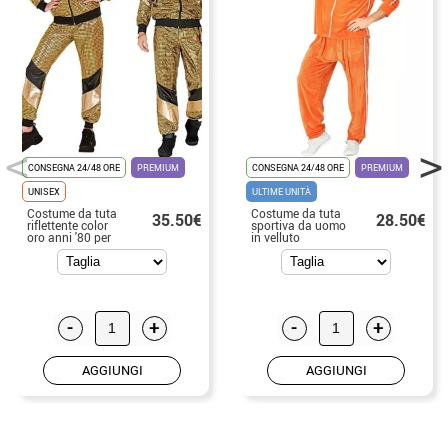
CONSEGNA 24/48 ORE
PREMIUM
CONSEGNA 24/48 ORE
PREMIUM
UNISEX
ULTIME UNITÀ
Costume da tuta
Costume da tuta
35.50€
28.50€
riflettente color
sportiva da uomo
oro anni '80 per
in velluto
adulto
arancione anni
'80
-
+
-
+
AGGIUNGI
AGGIUNGI