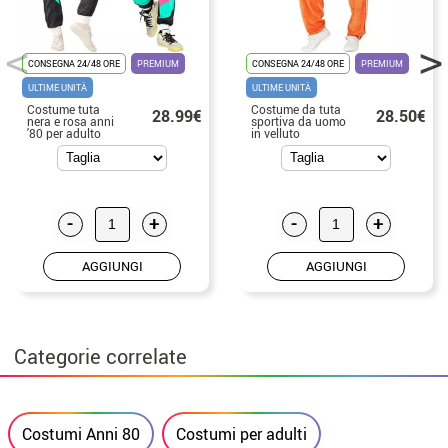
CONSEGNA 24/48 ORE
PREMIUM
CONSEGNA 24/48 ORE
PREMIUM
ULTIME UNITÀ
ULTIME UNITÀ
Costume tuta
Costume da tuta
28.99€
28.50€
nera e rosa anni
sportiva da uomo
'80 per adulto
in velluto
arancione anni
'80
-
+
-
+
AGGIUNGI
AGGIUNGI
Categorie correlate
Costumi Anni 80
Costumi per adulti