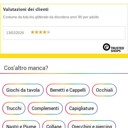
Valutazioni dei clienti
Costume da tuta blu glitterato da discoteca anni '80 per adulto
13/02/2026
Cos'altro manca?
Giochi da tavola
Berretti e Cappelli
Occhiali
Trucchi
Complementi
Capigliature
Nastri e Piume
Collane
Orecchini e piercing