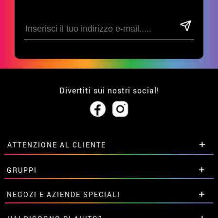
Divertiti sui nostri social!
ATTENZIONE AL CLIENTE
• Su di noi
GRUPPI
• Condizioni di vendita
• Avviso legale
privacy
Sconti speciali per gruppi.
NEGOZI E AZIENDE SPECIALI
• Attenzione al cliente
Contattaci qui
• Utilizzo dei cookies