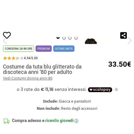
Inizio
Costumi
Costumi Anni '80
Costume da tuta blu glitterato da discotec
CONSEGNA 24/48 ORE
PREMIUM
ULTIME UNITÀ
4.34/5.00
33.50€
Costume da tuta blu glitterato da
discoteca anni '80 per adulto
Vedi Costumi donna anni 80
Include
: Giacca e pantaloni
Non include
: Resto degli accessori
Compra adesso e
ricevilo
giovedi
i