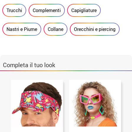
Trucchi
Complementi
Capigliature
Nastri e Piume
Collane
Orecchini e piercing
Completa il tuo look