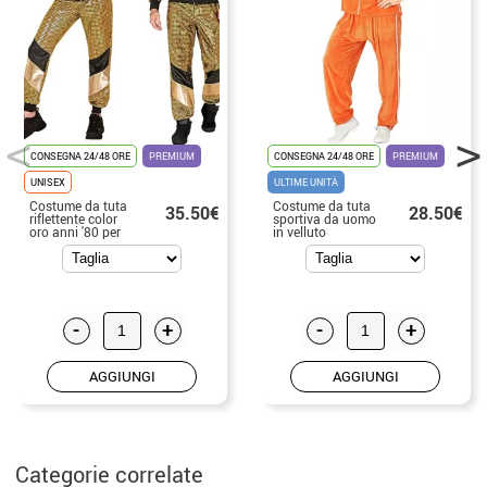
CONSEGNA 24/48 ORE
PREMIUM
CONSEGNA 24/48 ORE
PREMIUM
UNISEX
ULTIME UNITÀ
Costume da tuta
Costume da tuta
35.50€
28.50€
riflettente color
sportiva da uomo
oro anni '80 per
in velluto
adulto
arancione anni
'80
-
+
-
+
AGGIUNGI
AGGIUNGI
Categorie correlate