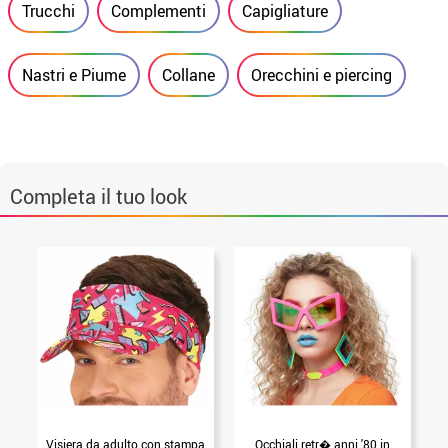
Trucchi
Complementi
Capigliature
Nastri e Piume
Collane
Orecchini e piercing
Completa il tuo look
Visiera da adulto con stampa
Occhiali retr� anni '80 in