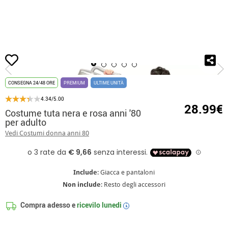
Inizio
Costumi
Costumi Anni '80
Costume tuta nera e rosa anni '80 per adu
CONSEGNA 24/48 ORE
PREMIUM
ULTIME UNITÀ
4.34/5.00
28.99€
Costume tuta nera e rosa anni '80
per adulto
Vedi Costumi donna anni 80
Include
: Giacca e pantaloni
Non include
: Resto degli accessori
Compra adesso e
ricevilo
lunedi
i