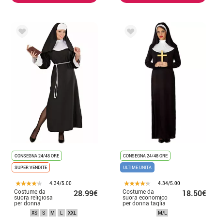
CONSEGNA 24/48 ORE
CONSEGNA 24/48 ORE
SUPER VENDITE
ULTIME UNITÀ
4.34/5.00
4.34/5.00
Costume da
Costume da
28.99€
18.50€
suora religiosa
suora economico
per donna
per donna taglia
ML
XS
S
M
L
XXL
M/L