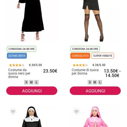
CONSEGNA 24/48 ORE
CONSEGNA 24/48 ORE
ULTIME UNITÀ
CONSIGLIATO
SUPER VENDITE
4.34/5.00
4.34/5.00
Costume da
Costume di suora
23.50€
13.50€ -
suora nero per
per donna
14.50€
donna
S
M
L
S
M
L
AGGIUNGI
AGGIUNGI