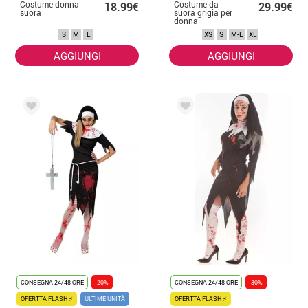
Costume donna
Costume da
18.99€
29.99€
suora
suora grigia per
donna
S
M
L
XS
S
M-L
XL
AGGIUNGI
AGGIUNGI
CONSEGNA 24/48 ORE
-20%
CONSEGNA 24/48 ORE
-30%
OFERTTA FLASH ⚡
ULTIME UNITÀ
OFERTTA FLASH ⚡