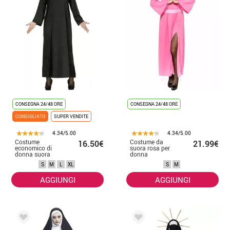
CONSEGNA 24/48 ORE
CONSEGNA 24/48 ORE
CONSIGLIATO
SUPER VENDITE
4.34/5.00
4.34/5.00
Costume
Costume da
16.50€
21.99€
economico di
suora rosa per
donna suora
donna
S
M
L
XL
S
M
AGGIUNGI
AGGIUNGI