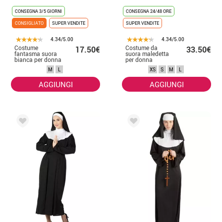
CONSEGNA 3/5 GIORNI
CONSEGNA 24/48 ORE
CONSIGLIATO
SUPER VENDITE
SUPER VENDITE
4.34/5.00
4.34/5.00
Costume
Costume da
17.50€
33.50€
fantasma suora
suora maledetta
bianca per donna
per donna
in Halloween
M
L
XS
S
M
L
AGGIUNGI
AGGIUNGI