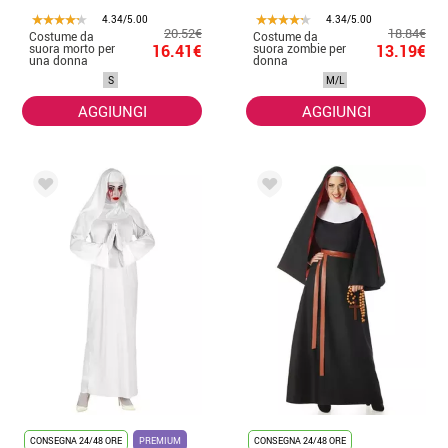
4.34/5.00
4.34/5.00
20.52€
18.84€
Costume da
Costume da
suora morto per
16.41€
suora zombie per
13.19€
una donna
donna
S
M/L
AGGIUNGI
AGGIUNGI
CONSEGNA 24/48 ORE
PREMIUM
CONSEGNA 24/48 ORE