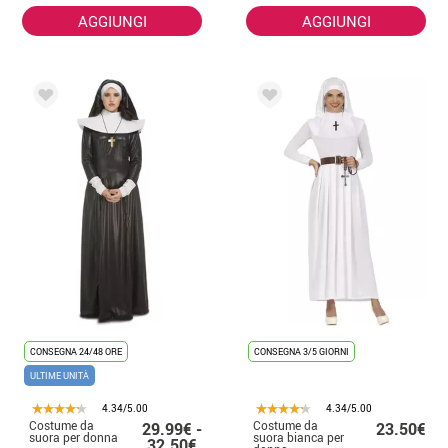
AGGIUNGI
AGGIUNGI
CONSEGNA 24/48 ORE
CONSEGNA 3/5 GIORNI
ULTIME UNITÀ
4.34/5.00
4.34/5.00
Costume da
Costume da
29.99€ -
23.50€
suora per donna
suora bianca per
32.50€