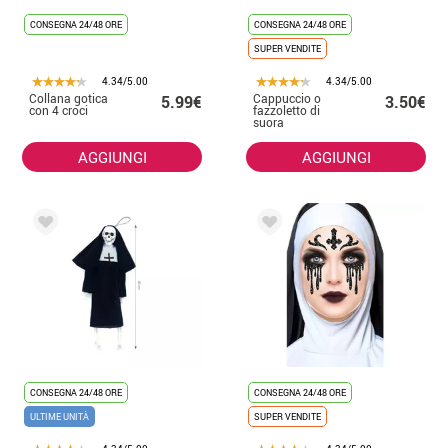
CONSEGNA 24/48 ORE
CONSEGNA 24/48 ORE
SUPER VENDITE
4.34/5.00
4.34/5.00
Collana gotica
Cappuccio o
5.99€
3.50€
con 4 croci
fazzoletto di
suora
AGGIUNGI
AGGIUNGI
CONSEGNA 24/48 ORE
CONSEGNA 24/48 ORE
ULTIME UNITÀ
SUPER VENDITE