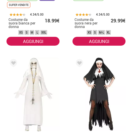
SUPER VENDITE
4.34/5.00
4.34/5.00
Costume da
Costume da
18.99€
29.99€
suora bianca per
suora nera per
donna
donna
XS
S
M
L
XXL
XS
S
M-L
XL
AGGIUNGI
AGGIUNGI