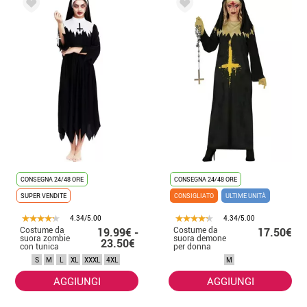
CONSEGNA 24/48 ORE
CONSEGNA 24/48 ORE
SUPER VENDITE
CONSIGLIATO
ULTIME UNITÀ
4.34/5.00
4.34/5.00
Costume da
Costume da
19.99€ -
17.50€
suora zombie
suora demone
23.50€
con tunica
per donna
chiodata da
S
M
L
XL
XXXL
4XL
M
donna
AGGIUNGI
AGGIUNGI