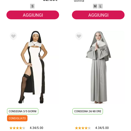
donna
S
M
L
AGGIUNGI
AGGIUNGI
CONSEGNA 3/5 GIORNI
CONSEGNA 24/48 ORE
CONSIGLIATO
4.34/5.00
4.34/5.00