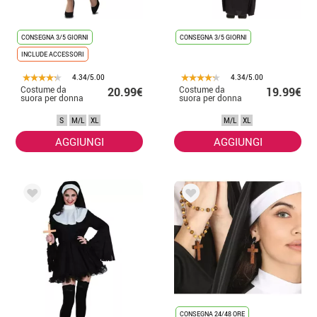
CONSEGNA 3/5 GIORNI
CONSEGNA 3/5 GIORNI
INCLUDE ACCESSORI
4.34/5.00
4.34/5.00
Costume da
Costume da
20.99€
19.99€
suora per donna
suora per donna
S
M/L
XL
M/L
XL
AGGIUNGI
AGGIUNGI
CONSEGNA 24/48 ORE