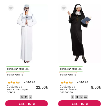
CONSEGNA 24/48 ORE
CONSEGNA 24/48 ORE
SUPER VENDITE
SUPER VENDITE
4.34/5.00
4.34/5.00
Costume da
Costume da
22.50€
18.50€
suora bianco per
suora classico
donna
per donna
S
M
L
S
M
L
XL
AGGIUNGI
AGGIUNGI