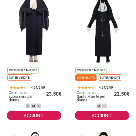
CONSEGNA 24/48 ORE
CONSEGNA 24/48 ORE
SUPER VENDITE
CONSIGLIATO
SUPER VENDITE
4.34/5.00
4.34/5.00
Costume da
Costume da
23.50€
22.50€
suora nera per
Santa Muerte per
donna
donna
S
M
L
M
L
AGGIUNGI
AGGIUNGI