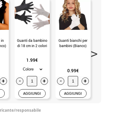
 in
Guanti da bambino
Guanti bianchi per
Guanti corti in vari
anco)
di 18 cm in 2 colori
bambini (Bianco)
colori
1.99€
1.99€
0.99€
+
-
+
-
+
-
+
AGGIUNGI
AGGIUNGI
AGGIUNGI
ricante/responsabile