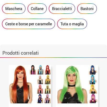
Maschera
Collane
Braccialetti
Bastoni
Ceste e borse per caramelle
Tuta o maglia
Prodotti correlati