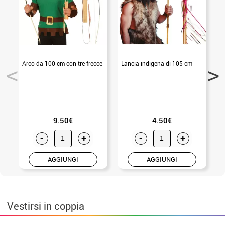
Arco da 100 cm con tre frecce
Lancia indigena di 105 cm
L
9.50€
4.50€
-
+
-
+
AGGIUNGI
AGGIUNGI
Vestirsi in coppia