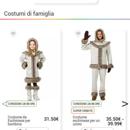
Costumi di famiglia
CONSEGNA 24/48 ORE
CONSEGNA 24/48 ORE
SUPER VENDITE
Costume da
Costume
31.50€
35.50€ -
Eschimese per
eschimese per un
39.99€
bambina
uomo