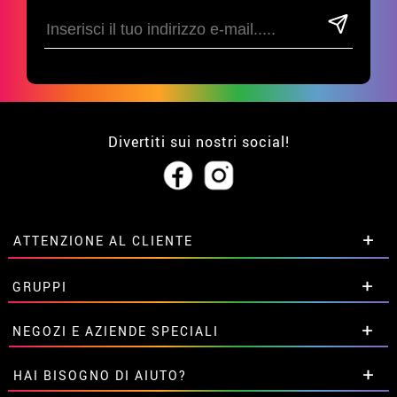
Divertiti sui nostri social!
ATTENZIONE AL CLIENTE
• Su di noi
GRUPPI
• Condizioni di vendita
• Avviso legale
privacy
Sconti speciali per gruppi.
NEGOZI E AZIENDE SPECIALI
• Attenzione al cliente
Contattaci qui
• Utilizzo dei cookies
Sconti speciali per gruppi.
HAI BISOGNO DI AIUTO?
•
Impostazioni dei cookie
Contattaci qui