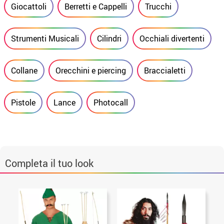
Giocattoli
Berretti e Cappelli
Trucchi
Strumenti Musicali
Cilindri
Occhiali divertenti
Collane
Orecchini e piercing
Braccialetti
Pistole
Lance
Photocall
Completa il tuo look