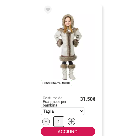
CONSEGNA 24/48 ORE
Costume da
31.50€
Eschimese per
bambina
-
+
AGGIUNGI