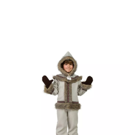
Inizio
Costumi
Costumi eschimesi
Costume eschimese per un bambino