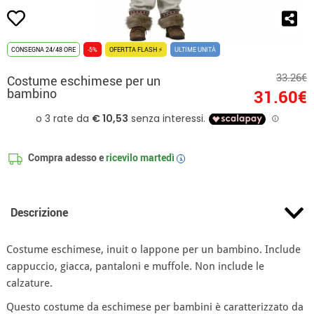
CONSEGNA 24/48 ORE
-5%
OFERTTA FLASH ⚡
ULTIME UNITÀ
33.26€
Costume eschimese per un
bambino
31.60€
Compra adesso e
ricevilo
martedì
i
Descrizione
Costume eschimese, inuit o lappone per un bambino. Include
cappuccio, giacca, pantaloni e muffole. Non include le
calzature.
Questo costume da eschimese per bambini è caratterizzato da