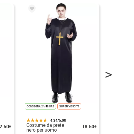
CONSEGNA 24/48 ORE
SUPER VENDITE
CONSEGNA 24/48
4.34/5.00
Costume da prete
Costume 
2.50€
18.50€
nero per uomo
marrone p