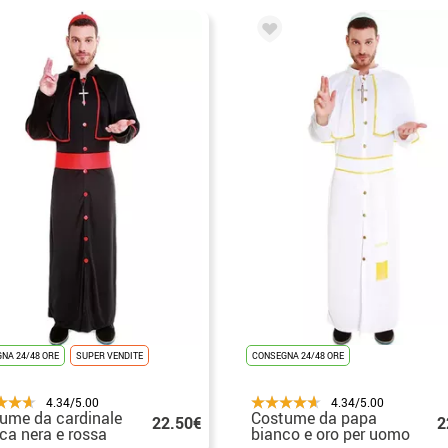
NA 24/48 ORE
SUPER VENDITE
CONSEGNA 24/48 ORE
4.34/5.00
4.34/5.00
ume da cardinale
Costume da papa
22.50€
2
ca nera e rossa
bianco e oro per uomo