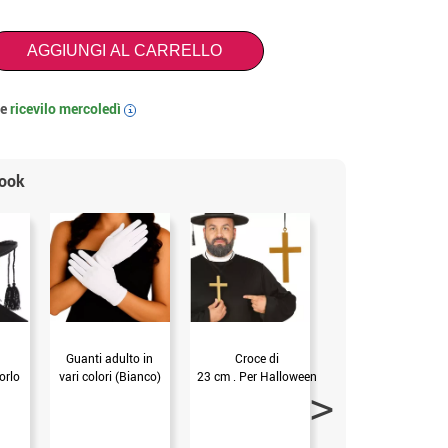
AGGIUNGI AL CARRELLO
 e
ricevilo
mercoledì
i
look
Guanti adulto in
Croce di
Rosario con croce
orlo
vari colori (Bianco)
23 cm . Per Halloween
100 cm.