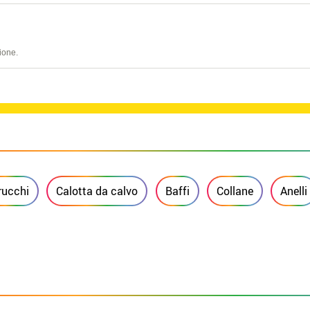
ione.
rucchi
Calotta da calvo
Baffi
Collane
Anelli