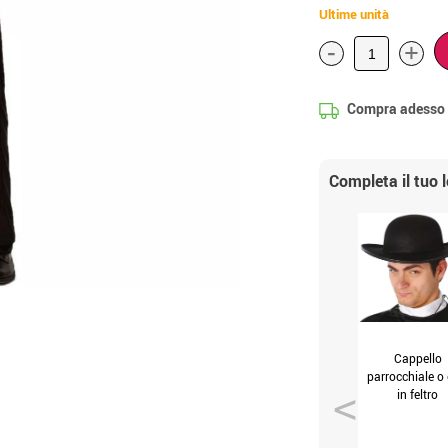
Ultime unità
-
+
Compra adesso
Completa il tuo 
Cappello
parrocchiale o 
in feltro