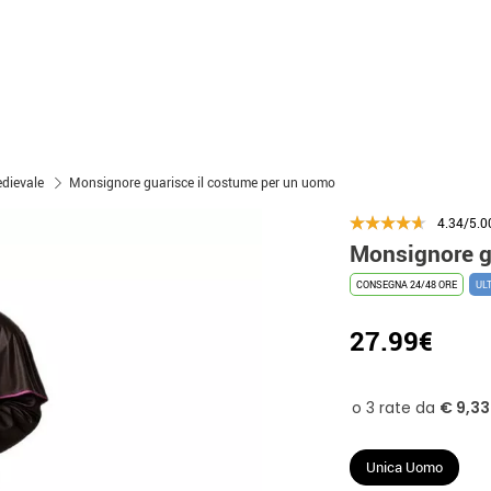
edievale
Monsignore guarisce il costume per un uomo
4.34/5.0
Monsignore g
CONSEGNA 24/48 ORE
UL
27.99€
Unica Uomo