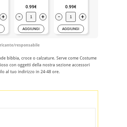
0.99€
0.99€
11.99€
+
-
+
-
+
-
+
AGGIUNGI
AGGIUNGI
AGGIUNGI
ricante/responsabile
ude bibbia, croce o calzature. Serve come Costume
ioso con oggetti della nostra sezione accessori
lo al tuo indirizzo in 24-48 ore.