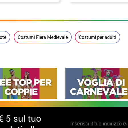
uomo
ote
Costumi Fiera Medievale
Costumi per adulti
€ 5 sul tuo