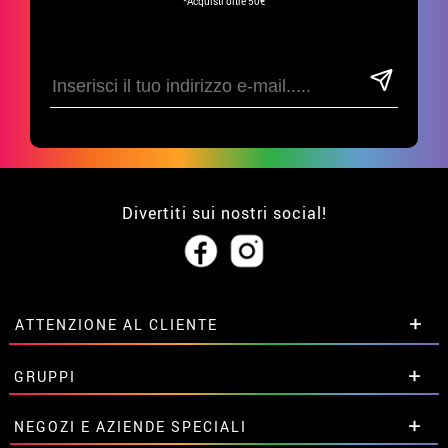
*Acquisti oltre 50€
Divertiti sui nostri social!
ATTENZIONE AL CLIENTE
• Su di noi
GRUPPI
• Condizioni di vendita
• Avviso legale
privacy
Sconti speciali per gruppi.
NEGOZI E AZIENDE SPECIALI
• Attenzione al cliente