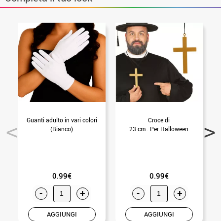
Guanti adulto in vari colori
Croce di
(Bianco)
23 cm . Per Halloween
0.99€
0.99€
-
+
-
+
AGGIUNGI
AGGIUNGI