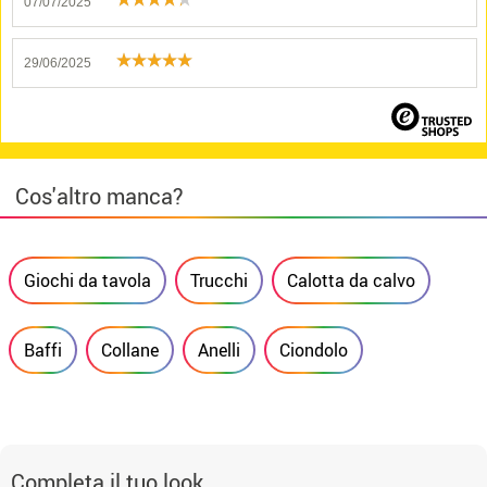
07/07/2025
29/06/2025
Cos'altro manca?
Giochi da tavola
Trucchi
Calotta da calvo
Baffi
Collane
Anelli
Ciondolo
Completa il tuo look