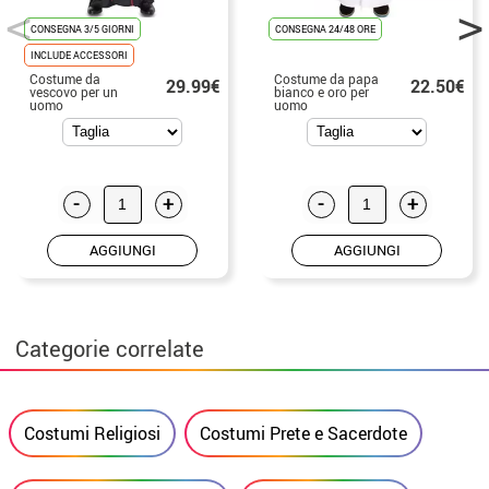
CONSEGNA 3/5 GIORNI
CONSEGNA 24/48 ORE
INCLUDE ACCESSORI
Costume da
Costume da papa
29.99€
22.50€
vescovo per un
bianco e oro per
uomo
uomo
-
+
-
+
AGGIUNGI
AGGIUNGI
Categorie correlate
Costumi Religiosi
Costumi Prete e Sacerdote