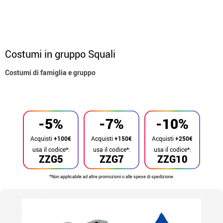
Costumi in gruppo Squali
Costumi di famiglia e gruppo
Inizio
Costumi
Costumi per gruppi
-5%
-7%
-10%
Acquisti
+100€
Acquisti
+150€
Acquisti
+250€
usa il codice*:
usa il codice*:
usa il codice*:
ZZG5
ZZG7
ZZG10
*Non applicabile ad altre promozioni o alle spese di spedizione.