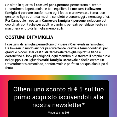
Se siete in quattro, i
costumi per 4 persone
permettono di creare
travestimenti spettacolari e ben equilibrati. I
costumi Halloween
famiglia 4 persone
trasformano ogni festa in un evento a tema, con
genitori e figli vestiti da mostri, scheletri o personaggi cinematografici.
Per Carnevale, i
costumi Carnevale famiglia 4 persone
includono set
coordinati con taglie per adulti e bambini, pensati per sfilate, feste in
maschera e foto di famiglia memorabili.
COSTUMI DI FAMIGLIA
I
costumi di famiglia
permettono di vivere il
Carnevale in famiglia
o
Halloween in modo ancora più divertente, grazie a temi coordinati per
grandi e piccoli. Dai
vestiti di Carnevale famiglia
ispirati a fiabe e
cartoni fino ai look più originali, ogni membro può trovare il proprio ruolo
nel gruppo. Con i giusti
vestiti famiglia Carnevale
è facile creare un
travestimento armonioso, confortevole e perfetto per qualsiasi tipo di
festa.
Ottieni uno sconto di € 5 sul tuo
primo acquisto iscrivendoti alla
nostra newsletter*
*Acquisti oltre 50€