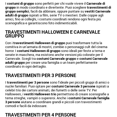
I
costumi di gruppo
sono perfetti per chi vuole vivere il
Carnevale di
gruppo
in modo coordinato e divertente. Puoi scegliere
travestimenti di
gruppo semplici
, facili da abbinare, oppure puntare su
vestiti Carnevale
adulti di gruppo
ispirati a film, serie TV o mestieri. Dalle coppie agli
amici, fino ai colleghi, i costumi coordinati rendono ogni festa più
scenografica e garantiscono foto indimenticabili.
TRAVESTIMENTI HALLOWEEN E CARNEVALE
GRUPPO
Con i
travestimenti Halloween di gruppo
puoi trasformare tutta la
comitiva in un’armata di mostri, zombie o personaggi cult del cinema
horror. I
costumi Halloween di gruppo
sono ideali per feste a tema e
serate in maschera, ma esistono anche versioni più colorate per il
Carnevale. Scegli tra
costumi Carnevale gruppo
e
costumi Carnevale
adulti gruppo
per creare una famiglia o un team perfettamente
coordinato in ogni dettaglio.
TRAVESTIMENTI PER 3 PERSONE
I
travestimenti per 3 persone
sono l’ideale per piccoli gruppi di amici o
nuclei familiari. Puoi optare per
costumi Carnevale 3 persone
ispirati a
celebri trio dei cartoni animati, dei fumetti o delle serie TV. Per
Halloween, i
vestiti Halloween trio
permettono di creare scenografie a
tema streghe, vampiri o supereroi. Anche i
costumi Carnevale famiglia
3 persone
aiutano a coordinare grandi e piccoli con travestimenti
comodi e facili da indossare.
TRAVESTIMENTI PER 4 PERSONE