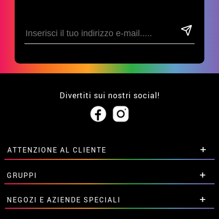
Divertiti sui nostri social!
ATTENZIONE AL CLIENTE
• Su di noi
GRUPPI
• Condizioni di vendita
• Avviso legale
privacy
Sconti speciali per gruppi.
NEGOZI E AZIENDE SPECIALI
• Attenzione al cliente
Contattaci qui