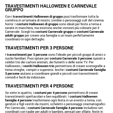
TRAVESTIMENTI HALLOWEEN E CARNEVALE
GRUPPO
Con i
travestimenti Halloween di gruppo
puoi trasformare tutta la
comitiva in un’armata di mostri, zombie o personaggi cult del cinema
horror. I
costumi Halloween di gruppo
sono ideali per feste a tema e
serate in maschera, ma esistono anche versioni più colorate per il
Carnevale. Scegli tra
costumi Carnevale gruppo
e
costumi Carnevale
adulti gruppo
per creare una famiglia o un team perfettamente
coordinato in ogni dettaglio.
TRAVESTIMENTI PER 3 PERSONE
I
travestimenti per 3 persone
sono l’ideale per piccoli gruppi di amici o
nuclei familiari. Puoi optare per
costumi Carnevale 3 persone
ispirati a
celebri trio dei cartoni animati, dei fumetti o delle serie TV. Per
Halloween, i
vestiti Halloween trio
permettono di creare scenografie a
tema streghe, vampiri o supereroi. Anche i
costumi Carnevale famiglia
3 persone
aiutano a coordinare grandi e piccoli con travestimenti
comodi e facili da indossare.
TRAVESTIMENTI PER 4 PERSONE
Se siete in quattro, i
costumi per 4 persone
permettono di creare
travestimenti spettacolari e ben equilibrati. I
costumi Halloween
famiglia 4 persone
trasformano ogni festa in un evento a tema, con
genitori e figli vestiti da mostri, scheletri o personaggi cinematografici.
Per Carnevale, i
costumi Carnevale famiglia 4 persone
includono set
coordinati con taglie per adulti e bambini, pensati per sfilate, feste in