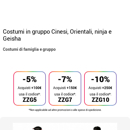
Costumi in gruppo Cinesi, Orientali, ninja e
Geisha
Costumi di famiglia e gruppo
Inizio
Costumi
Costumi per gruppi
-5%
-7%
-10%
Acquisti
+100€
Acquisti
+150€
Acquisti
+250€
usa il codice*:
usa il codice*:
usa il codice*:
ZZG5
ZZG7
ZZG10
*Non applicabile ad altre promozioni o alle spese di spedizione.