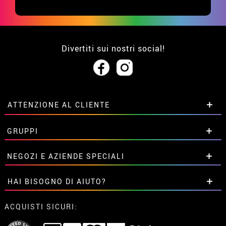
Divertiti sui nostri social!
ATTENZIONE AL CLIENTE
• Su di noi
GRUPPI
• Condizioni di vendita
• Avviso legale
privacy
Sconti speciali per gruppi.
NEGOZI E AZIENDE SPECIALI
• Attenzione al cliente
Contattaci qui
• Utilizzo dei cookies
Sconti speciali per gruppi.
HAI BISOGNO DI AIUTO?
•
Impostazioni dei cookie
Contattaci qui
Non ho ancora fatto l'ordine
ACQUISTI SICURI:
Ho gia realizzato l’ordine