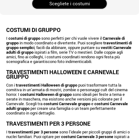
Scegliete i costumi
COSTUMI DI GRUPPO
I
costumi di gruppo
sono perfetti per chi vuole vivere il
Carnevale di
gruppo
in modo coordinato e divertente. Puoi scegliere
travestimenti di
gruppo semplici
, facili da abbinare, oppure puntare su
vestiti Carnevale
adulti di gruppo
ispirati a film, serie TV o mestieri. Dalle coppie agli
amici, fino ai colleghi, i costumi coordinati rendono ogni festa più
scenografica e garantiscono foto indimenticabili.
TRAVESTIMENTI HALLOWEEN E CARNEVALE
GRUPPO
Con i
travestimenti Halloween di gruppo
puoi trasformare tutta la
comitiva in un’armata di mostri, zombie o personaggi cult del cinema
horror. I
costumi Halloween di gruppo
sono ideali per feste a tema e
serate in maschera, ma esistono anche versioni più colorate per il
Carnevale. Scegli tra
costumi Carnevale gruppo
e
costumi Carnevale
adulti gruppo
per creare una famiglia o un team perfettamente
coordinato in ogni dettaglio.
TRAVESTIMENTI PER 3 PERSONE
I
travestimenti per 3 persone
sono l’ideale per piccoli gruppi di amici o
nuclei familiari. Puoi optare per
costumi Carnevale 3 persone
ispirati a