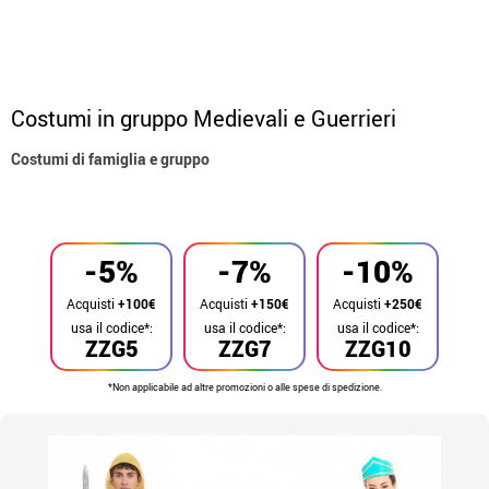
Costumi in gruppo Medievali e Guerrieri
Costumi di famiglia e gruppo
Inizio
Costumi
Costumi per gruppi
-5%
-7%
-10%
Acquisti
+100€
Acquisti
+150€
Acquisti
+250€
usa il codice*:
usa il codice*:
usa il codice*:
ZZG5
ZZG7
ZZG10
*Non applicabile ad altre promozioni o alle spese di spedizione.