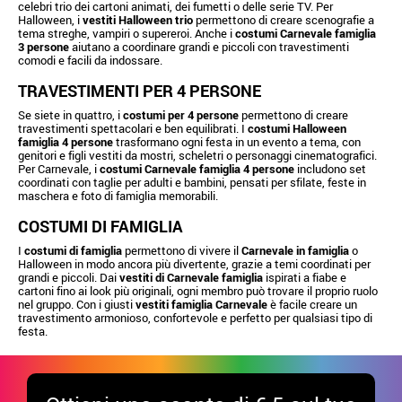
celebri trio dei cartoni animati, dei fumetti o delle serie TV. Per
Halloween, i
vestiti Halloween trio
permettono di creare scenografie a
tema streghe, vampiri o supereroi. Anche i
costumi Carnevale famiglia
3 persone
aiutano a coordinare grandi e piccoli con travestimenti
comodi e facili da indossare.
TRAVESTIMENTI PER 4 PERSONE
Se siete in quattro, i
costumi per 4 persone
permettono di creare
travestimenti spettacolari e ben equilibrati. I
costumi Halloween
famiglia 4 persone
trasformano ogni festa in un evento a tema, con
genitori e figli vestiti da mostri, scheletri o personaggi cinematografici.
Per Carnevale, i
costumi Carnevale famiglia 4 persone
includono set
coordinati con taglie per adulti e bambini, pensati per sfilate, feste in
maschera e foto di famiglia memorabili.
COSTUMI DI FAMIGLIA
I
costumi di famiglia
permettono di vivere il
Carnevale in famiglia
o
Halloween in modo ancora più divertente, grazie a temi coordinati per
grandi e piccoli. Dai
vestiti di Carnevale famiglia
ispirati a fiabe e
cartoni fino ai look più originali, ogni membro può trovare il proprio ruolo
nel gruppo. Con i giusti
vestiti famiglia Carnevale
è facile creare un
travestimento armonioso, confortevole e perfetto per qualsiasi tipo di
festa.