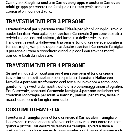
Carnevale. Scegli tra
costumi Carnevale gruppo
e
costumi Carnevale
adulti gruppo
per creare una famiglia o un team perfettamente
coordinato in ogni dettaglio.
TRAVESTIMENTI PER 3 PERSONE
I
travestimenti per 3 persone
sono l’ideale per piccoli gruppi di amici o
nuclei familiari. Puoi optare per
costumi Carnevale 3 persone
ispirati a
celebri trio dei cartoni animati, dei fumetti o delle serie TV. Per
Halloween, i
vestiti Halloween trio
permettono di creare scenografie a
tema streghe, vampiri o supereroi. Anche i
costumi Carnevale famiglia
3 persone
aiutano a coordinare grandi e piccoli con travestimenti
comodi e facili da indossare.
TRAVESTIMENTI PER 4 PERSONE
Se siete in quattro, i
costumi per 4 persone
permettono di creare
travestimenti spettacolari e ben equilibrati. I
costumi Halloween
famiglia 4 persone
trasformano ogni festa in un evento a tema, con
genitori e figli vestiti da mostri, scheletri o personaggi cinematografici.
Per Carnevale, i
costumi Carnevale famiglia 4 persone
includono set
coordinati con taglie per adulti e bambini, pensati per sfilate, feste in
maschera e foto di famiglia memorabili.
COSTUMI DI FAMIGLIA
I
costumi di famiglia
permettono di vivere il
Carnevale in famiglia
o
Halloween in modo ancora più divertente, grazie a temi coordinati per
grandi e piccoli. Dai
vestiti di Carnevale famiglia
ispirati a fiabe e
cartoni fino ai look più originali, ogni membro può trovare il proprio ruolo