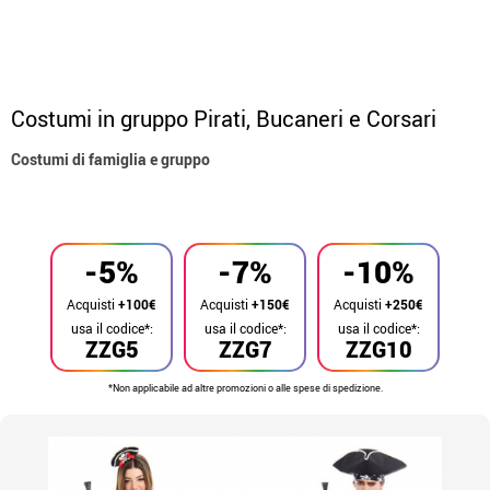
Costumi in gruppo Pirati, Bucaneri e Corsari
Costumi di famiglia e gruppo
Inizio
Costumi
Costumi per gruppi
-5%
-7%
-10%
Acquisti
+100€
Acquisti
+150€
Acquisti
+250€
usa il codice*:
usa il codice*:
usa il codice*:
ZZG5
ZZG7
ZZG10
*Non applicabile ad altre promozioni o alle spese di spedizione.