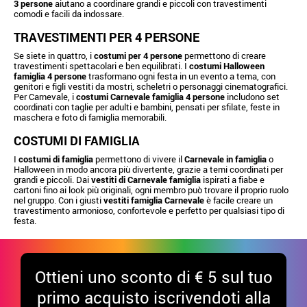
3 persone
aiutano a coordinare grandi e piccoli con travestimenti
comodi e facili da indossare.
TRAVESTIMENTI PER 4 PERSONE
Se siete in quattro, i
costumi per 4 persone
permettono di creare
travestimenti spettacolari e ben equilibrati. I
costumi Halloween
famiglia 4 persone
trasformano ogni festa in un evento a tema, con
genitori e figli vestiti da mostri, scheletri o personaggi cinematografici.
Per Carnevale, i
costumi Carnevale famiglia 4 persone
includono set
coordinati con taglie per adulti e bambini, pensati per sfilate, feste in
maschera e foto di famiglia memorabili.
COSTUMI DI FAMIGLIA
I
costumi di famiglia
permettono di vivere il
Carnevale in famiglia
o
Halloween in modo ancora più divertente, grazie a temi coordinati per
grandi e piccoli. Dai
vestiti di Carnevale famiglia
ispirati a fiabe e
cartoni fino ai look più originali, ogni membro può trovare il proprio ruolo
nel gruppo. Con i giusti
vestiti famiglia Carnevale
è facile creare un
travestimento armonioso, confortevole e perfetto per qualsiasi tipo di
festa.
Ottieni uno sconto di € 5 sul tuo
primo acquisto iscrivendoti alla