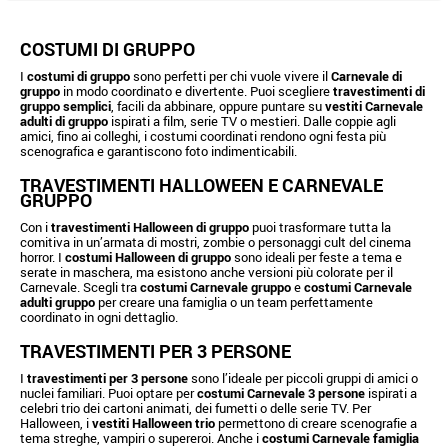
COSTUMI DI GRUPPO
I
costumi di gruppo
sono perfetti per chi vuole vivere il
Carnevale di
gruppo
in modo coordinato e divertente. Puoi scegliere
travestimenti di
gruppo semplici
, facili da abbinare, oppure puntare su
vestiti Carnevale
adulti di gruppo
ispirati a film, serie TV o mestieri. Dalle coppie agli
amici, fino ai colleghi, i costumi coordinati rendono ogni festa più
scenografica e garantiscono foto indimenticabili.
TRAVESTIMENTI HALLOWEEN E CARNEVALE
GRUPPO
Con i
travestimenti Halloween di gruppo
puoi trasformare tutta la
comitiva in un’armata di mostri, zombie o personaggi cult del cinema
horror. I
costumi Halloween di gruppo
sono ideali per feste a tema e
serate in maschera, ma esistono anche versioni più colorate per il
Carnevale. Scegli tra
costumi Carnevale gruppo
e
costumi Carnevale
adulti gruppo
per creare una famiglia o un team perfettamente
coordinato in ogni dettaglio.
TRAVESTIMENTI PER 3 PERSONE
I
travestimenti per 3 persone
sono l’ideale per piccoli gruppi di amici o
nuclei familiari. Puoi optare per
costumi Carnevale 3 persone
ispirati a
celebri trio dei cartoni animati, dei fumetti o delle serie TV. Per
Halloween, i
vestiti Halloween trio
permettono di creare scenografie a
tema streghe, vampiri o supereroi. Anche i
costumi Carnevale famiglia