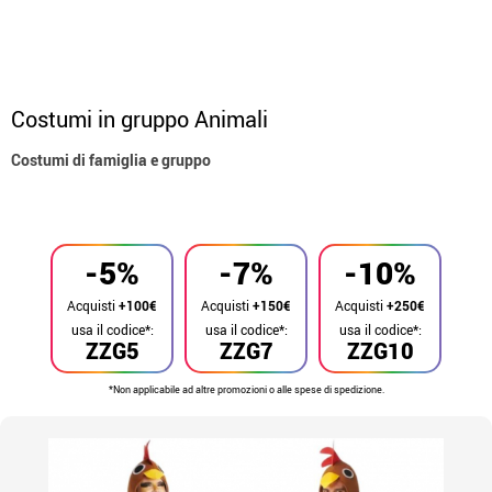
Costumi in gruppo Animali
Costumi di famiglia e gruppo
Inizio
Costumi
Costumi per gruppi
-5%
-7%
-10%
Acquisti
+100€
Acquisti
+150€
Acquisti
+250€
usa il codice*:
usa il codice*:
usa il codice*:
ZZG5
ZZG7
ZZG10
*Non applicabile ad altre promozioni o alle spese di spedizione.