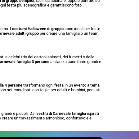
 di gruppo semplici
, facili da abbinare, oppure puntare su
o ogni festa più scenografica e garantiscono foto
rror. I
costumi Halloween di gruppo
sono ideali per feste
rnevale adulti gruppo
per creare una famiglia o un team
ati a celebri trio dei cartoni animati, dei fumetti o delle
arnevale famiglia 3 persone
aiutano a coordinare grandi e
ia 4 persone
trasformano ogni festa in un evento a tema,
no set coordinati con taglie per adulti e bambini, pensati
grandi e piccoli. Dai
vestiti di Carnevale famiglia
ispirati
e creare un travestimento armonioso, confortevole e