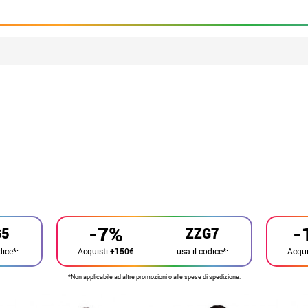
-7%
-
G5
ZZG7
dice*:
usa il codice*:
Acquisti
+150€
Acqui
*Non applicabile ad altre promozioni o alle spese di spedizione.