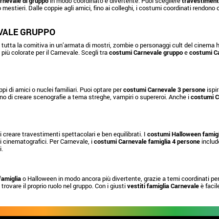
rnevale di gruppo
in modo coordinato e divertente. Puoi scegliere
travestimenti
 o mestieri. Dalle coppie agli amici, fino ai colleghi, i costumi coordinati rendon
VALE GRUPPO
tutta la comitiva in un’armata di mostri, zombie o personaggi cult del cinema ho
iù colorate per il Carnevale. Scegli tra
costumi Carnevale gruppo
e
costumi Ca
ppi di amici o nuclei familiari. Puoi optare per
costumi Carnevale 3 persone
ispir
o di creare scenografie a tema streghe, vampiri o supereroi. Anche i
costumi C
creare travestimenti spettacolari e ben equilibrati. I
costumi Halloween famigl
gi cinematografici. Per Carnevale, i
costumi Carnevale famiglia 4 persone
includo
i.
famiglia
o Halloween in modo ancora più divertente, grazie a temi coordinati per 
 trovare il proprio ruolo nel gruppo. Con i giusti
vestiti famiglia Carnevale
è facil