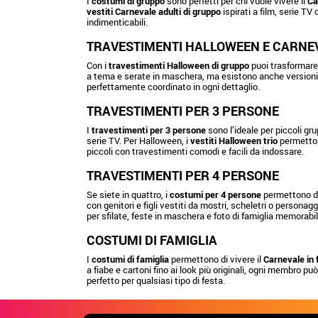
I
costumi di gruppo
sono perfetti per chi vuole vivere il
Ca
vestiti Carnevale adulti di gruppo
ispirati a film, serie TV
indimenticabili.
TRAVESTIMENTI HALLOWEEN E CARNE
Con i
travestimenti Halloween di gruppo
puoi trasformare 
a tema e serate in maschera, ma esistono anche versioni p
perfettamente coordinato in ogni dettaglio.
TRAVESTIMENTI PER 3 PERSONE
I
travestimenti per 3 persone
sono l’ideale per piccoli gru
serie TV. Per Halloween, i
vestiti Halloween trio
permetton
piccoli con travestimenti comodi e facili da indossare.
TRAVESTIMENTI PER 4 PERSONE
Se siete in quattro, i
costumi per 4 persone
permettono di 
con genitori e figli vestiti da mostri, scheletri o personag
per sfilate, feste in maschera e foto di famiglia memorabil
COSTUMI DI FAMIGLIA
I
costumi di famiglia
permettono di vivere il
Carnevale in 
a fiabe e cartoni fino ai look più originali, ogni membro può
perfetto per qualsiasi tipo di festa.