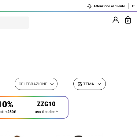
Attenzione al cliente
IT
0
CELEBRAZIONE
TEMA
10%
ZZG10
usa il codice*:
sti
+250€