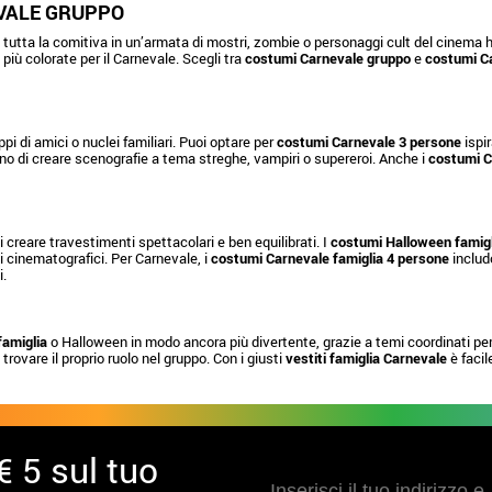
VALE GRUPPO
tutta la comitiva in un’armata di mostri, zombie o personaggi cult del cinema ho
iù colorate per il Carnevale. Scegli tra
costumi Carnevale gruppo
e
costumi Ca
ppi di amici o nuclei familiari. Puoi optare per
costumi Carnevale 3 persone
ispir
o di creare scenografie a tema streghe, vampiri o supereroi. Anche i
costumi C
creare travestimenti spettacolari e ben equilibrati. I
costumi Halloween famigl
gi cinematografici. Per Carnevale, i
costumi Carnevale famiglia 4 persone
includo
i.
famiglia
o Halloween in modo ancora più divertente, grazie a temi coordinati per 
 trovare il proprio ruolo nel gruppo. Con i giusti
vestiti famiglia Carnevale
è facil
€ 5 sul tuo