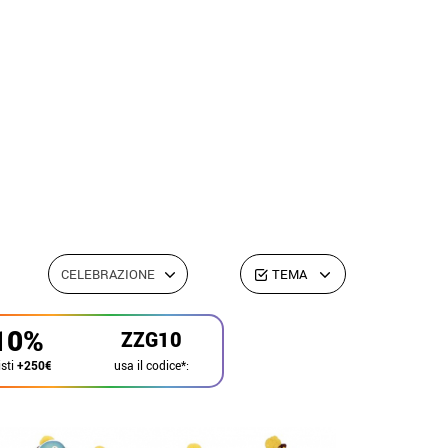
CELEBRAZIONE
TEMA
10%
ZZG10
usa il codice*:
sti
+250€