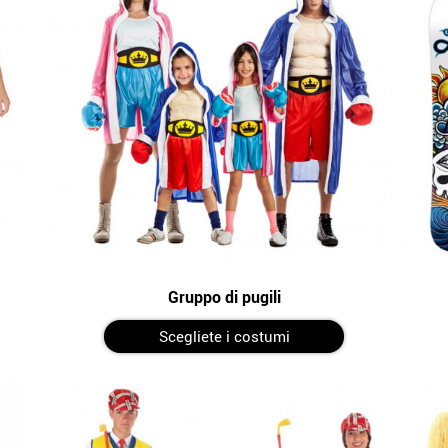
Gruppo di pugili
Scegliete i costumi