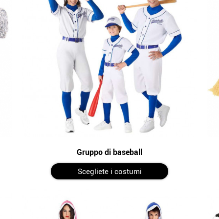
Gruppo di baseball
Scegliete i costumi