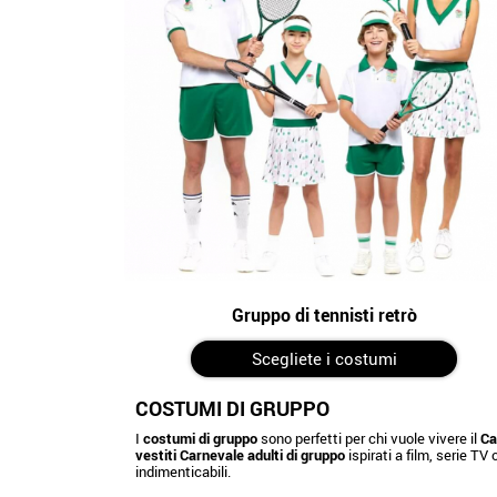
Gruppo di tennisti retrò
Scegliete i costumi
COSTUMI DI GRUPPO
I
costumi di gruppo
sono perfetti per chi vuole vivere il
Ca
vestiti Carnevale adulti di gruppo
ispirati a film, serie TV
indimenticabili.