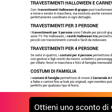
TRAVESTIMENTI HALLOWEEN E CARNE
Con i
travestimenti Halloween di gruppo
puoi trasformare 
a tema e serate in maschera, ma esistono anche versioni p
perfettamente coordinato in ogni dettaglio.
TRAVESTIMENTI PER 3 PERSONE
I
travestimenti per 3 persone
sono l’ideale per piccoli gru
serie TV. Per Halloween, i
vestiti Halloween trio
permetton
piccoli con travestimenti comodi e facili da indossare.
TRAVESTIMENTI PER 4 PERSONE
Se siete in quattro, i
costumi per 4 persone
permettono di 
con genitori e figli vestiti da mostri, scheletri o personag
per sfilate, feste in maschera e foto di famiglia memorabil
COSTUMI DI FAMIGLIA
I
costumi di famiglia
permettono di vivere il
Carnevale in 
a fiabe e cartoni fino ai look più originali, ogni membro può
perfetto per qualsiasi tipo di festa.
Ottieni uno sconto di 