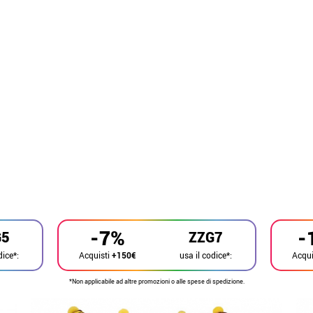
-7%
-
G5
ZZG7
dice*:
usa il codice*:
Acquisti
+150€
Acqui
*Non applicabile ad altre promozioni o alle spese di spedizione.