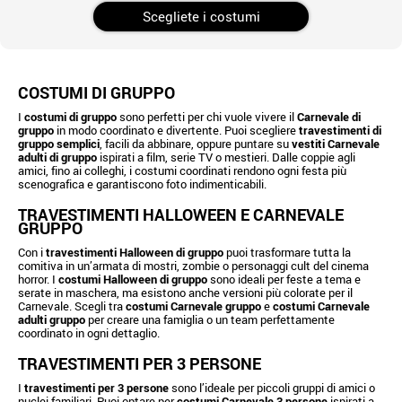
Scegliete i costumi
COSTUMI DI GRUPPO
I
costumi di gruppo
sono perfetti per chi vuole vivere il
Carnevale di
gruppo
in modo coordinato e divertente. Puoi scegliere
travestimenti di
gruppo semplici
, facili da abbinare, oppure puntare su
vestiti Carnevale
adulti di gruppo
ispirati a film, serie TV o mestieri. Dalle coppie agli
amici, fino ai colleghi, i costumi coordinati rendono ogni festa più
scenografica e garantiscono foto indimenticabili.
TRAVESTIMENTI HALLOWEEN E CARNEVALE
GRUPPO
Con i
travestimenti Halloween di gruppo
puoi trasformare tutta la
comitiva in un’armata di mostri, zombie o personaggi cult del cinema
horror. I
costumi Halloween di gruppo
sono ideali per feste a tema e
serate in maschera, ma esistono anche versioni più colorate per il
Carnevale. Scegli tra
costumi Carnevale gruppo
e
costumi Carnevale
adulti gruppo
per creare una famiglia o un team perfettamente
coordinato in ogni dettaglio.
TRAVESTIMENTI PER 3 PERSONE
I
travestimenti per 3 persone
sono l’ideale per piccoli gruppi di amici o
nuclei familiari. Puoi optare per
costumi Carnevale 3 persone
ispirati a