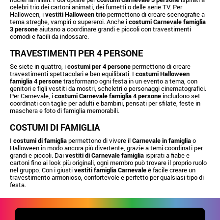
celebri trio dei cartoni animati, dei fumetti o delle serie TV. Per
Halloween, i
vestiti Halloween trio
permettono di creare scenografie a
tema streghe, vampiri o supereroi. Anche i
costumi Carnevale famiglia
3 persone
aiutano a coordinare grandi e piccoli con travestimenti
comodi e facili da indossare.
TRAVESTIMENTI PER 4 PERSONE
Se siete in quattro, i
costumi per 4 persone
permettono di creare
travestimenti spettacolari e ben equilibrati. I
costumi Halloween
famiglia 4 persone
trasformano ogni festa in un evento a tema, con
genitori e figli vestiti da mostri, scheletri o personaggi cinematografici.
Per Carnevale, i
costumi Carnevale famiglia 4 persone
includono set
coordinati con taglie per adulti e bambini, pensati per sfilate, feste in
maschera e foto di famiglia memorabili.
COSTUMI DI FAMIGLIA
I
costumi di famiglia
permettono di vivere il
Carnevale in famiglia
o
Halloween in modo ancora più divertente, grazie a temi coordinati per
grandi e piccoli. Dai
vestiti di Carnevale famiglia
ispirati a fiabe e
cartoni fino ai look più originali, ogni membro può trovare il proprio ruolo
nel gruppo. Con i giusti
vestiti famiglia Carnevale
è facile creare un
travestimento armonioso, confortevole e perfetto per qualsiasi tipo di
festa.