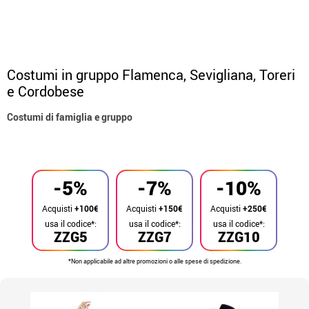
Costumi in gruppo Flamenca, Sevigliana, Toreri
e Cordobese
Costumi di famiglia e gruppo
Inizio
Costumi
Costumi per gruppi
-5%
-7%
-10%
Acquisti
+100€
Acquisti
+150€
Acquisti
+250€
usa il codice*:
usa il codice*:
usa il codice*:
ZZG5
ZZG7
ZZG10
*Non applicabile ad altre promozioni o alle spese di spedizione.