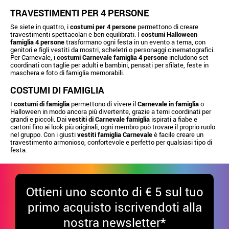
TRAVESTIMENTI PER 4 PERSONE
Se siete in quattro, i
costumi per 4 persone
permettono di creare
travestimenti spettacolari e ben equilibrati. I
costumi Halloween
famiglia 4 persone
trasformano ogni festa in un evento a tema, con
genitori e figli vestiti da mostri, scheletri o personaggi cinematografici.
Per Carnevale, i
costumi Carnevale famiglia 4 persone
includono set
coordinati con taglie per adulti e bambini, pensati per sfilate, feste in
maschera e foto di famiglia memorabili.
COSTUMI DI FAMIGLIA
I
costumi di famiglia
permettono di vivere il
Carnevale in famiglia
o
Halloween in modo ancora più divertente, grazie a temi coordinati per
grandi e piccoli. Dai
vestiti di Carnevale famiglia
ispirati a fiabe e
cartoni fino ai look più originali, ogni membro può trovare il proprio ruolo
nel gruppo. Con i giusti
vestiti famiglia Carnevale
è facile creare un
travestimento armonioso, confortevole e perfetto per qualsiasi tipo di
festa.
Ottieni uno sconto di € 5 sul tuo
primo acquisto iscrivendoti alla
nostra newsletter*