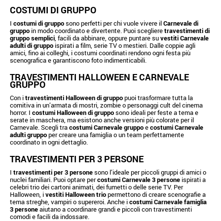
COSTUMI DI GRUPPO
I
costumi di gruppo
sono perfetti per chi vuole vivere il
Carnevale di
gruppo
in modo coordinato e divertente. Puoi scegliere
travestimenti di
gruppo semplici
, facili da abbinare, oppure puntare su
vestiti Carnevale
adulti di gruppo
ispirati a film, serie TV o mestieri. Dalle coppie agli
amici, fino ai colleghi, i costumi coordinati rendono ogni festa più
scenografica e garantiscono foto indimenticabili.
TRAVESTIMENTI HALLOWEEN E CARNEVALE
GRUPPO
Con i
travestimenti Halloween di gruppo
puoi trasformare tutta la
comitiva in un’armata di mostri, zombie o personaggi cult del cinema
horror. I
costumi Halloween di gruppo
sono ideali per feste a tema e
serate in maschera, ma esistono anche versioni più colorate per il
Carnevale. Scegli tra
costumi Carnevale gruppo
e
costumi Carnevale
adulti gruppo
per creare una famiglia o un team perfettamente
coordinato in ogni dettaglio.
TRAVESTIMENTI PER 3 PERSONE
I
travestimenti per 3 persone
sono l’ideale per piccoli gruppi di amici o
nuclei familiari. Puoi optare per
costumi Carnevale 3 persone
ispirati a
celebri trio dei cartoni animati, dei fumetti o delle serie TV. Per
Halloween, i
vestiti Halloween trio
permettono di creare scenografie a
tema streghe, vampiri o supereroi. Anche i
costumi Carnevale famiglia
3 persone
aiutano a coordinare grandi e piccoli con travestimenti
comodi e facili da indossare.