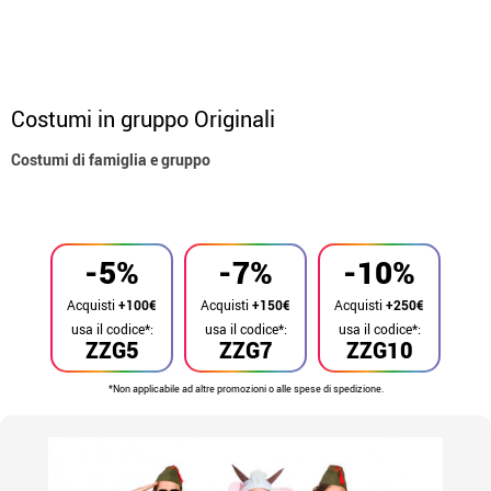
Costumi in gruppo Originali
Costumi di famiglia e gruppo
Inizio
Costumi
Costumi per gruppi
-5%
-7%
-10%
Acquisti
+100€
Acquisti
+150€
Acquisti
+250€
usa il codice*:
usa il codice*:
usa il codice*:
ZZG5
ZZG7
ZZG10
*Non applicabile ad altre promozioni o alle spese di spedizione.