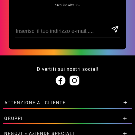
*Acquisti oltre 50€
Divertiti sui nostri social!
ATTENZIONE AL CLIENTE
• Su di noi
GRUPPI
• Condizioni di vendita
• Avviso legale
privacy
Sconti speciali per gruppi.
NEGOZI E AZIENDE SPECIALI