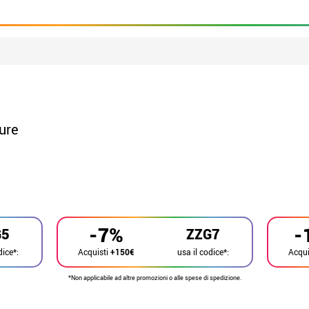
dure
-7%
-
G5
ZZG7
dice*:
usa il codice*:
Acquisti
+150€
Acqui
*Non applicabile ad altre promozioni o alle spese di spedizione.