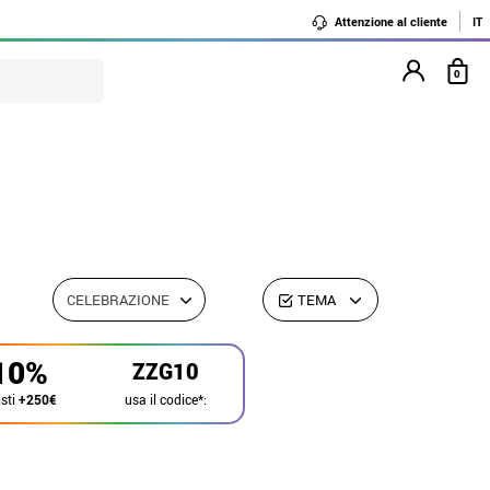
Attenzione al cliente
IT
0
CELEBRAZIONE
TEMA
10%
ZZG10
usa il codice*:
sti
+250€