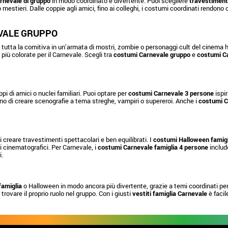
rnevale di gruppo
in modo coordinato e divertente. Puoi scegliere
travestimenti
 o mestieri. Dalle coppie agli amici, fino ai colleghi, i costumi coordinati rendon
VALE GRUPPO
tutta la comitiva in un’armata di mostri, zombie o personaggi cult del cinema ho
iù colorate per il Carnevale. Scegli tra
costumi Carnevale gruppo
e
costumi Ca
ppi di amici o nuclei familiari. Puoi optare per
costumi Carnevale 3 persone
ispir
o di creare scenografie a tema streghe, vampiri o supereroi. Anche i
costumi C
creare travestimenti spettacolari e ben equilibrati. I
costumi Halloween famigl
gi cinematografici. Per Carnevale, i
costumi Carnevale famiglia 4 persone
includo
i.
famiglia
o Halloween in modo ancora più divertente, grazie a temi coordinati per 
 trovare il proprio ruolo nel gruppo. Con i giusti
vestiti famiglia Carnevale
è facil