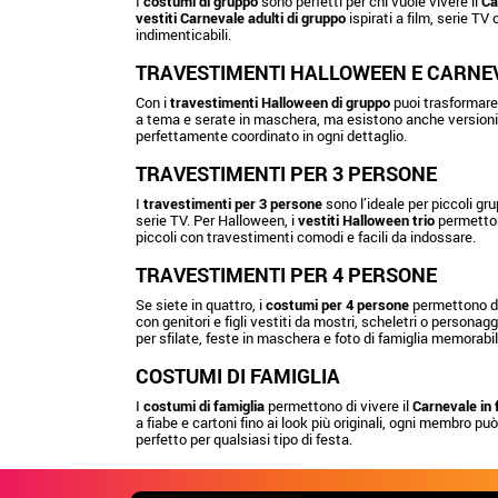
I
costumi di gruppo
sono perfetti per chi vuole vivere il
Ca
vestiti Carnevale adulti di gruppo
ispirati a film, serie TV
indimenticabili.
TRAVESTIMENTI HALLOWEEN E CARNE
Con i
travestimenti Halloween di gruppo
puoi trasformare 
a tema e serate in maschera, ma esistono anche versioni p
perfettamente coordinato in ogni dettaglio.
TRAVESTIMENTI PER 3 PERSONE
I
travestimenti per 3 persone
sono l’ideale per piccoli gru
serie TV. Per Halloween, i
vestiti Halloween trio
permetton
piccoli con travestimenti comodi e facili da indossare.
TRAVESTIMENTI PER 4 PERSONE
Se siete in quattro, i
costumi per 4 persone
permettono di 
con genitori e figli vestiti da mostri, scheletri o personag
per sfilate, feste in maschera e foto di famiglia memorabil
COSTUMI DI FAMIGLIA
I
costumi di famiglia
permettono di vivere il
Carnevale in 
a fiabe e cartoni fino ai look più originali, ogni membro può
perfetto per qualsiasi tipo di festa.