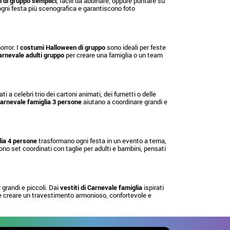
 di gruppo semplici
, facili da abbinare, oppure puntare su
o ogni festa più scenografica e garantiscono foto
rror. I
costumi Halloween di gruppo
sono ideali per feste
rnevale adulti gruppo
per creare una famiglia o un team
ati a celebri trio dei cartoni animati, dei fumetti o delle
arnevale famiglia 3 persone
aiutano a coordinare grandi e
ia 4 persone
trasformano ogni festa in un evento a tema,
no set coordinati con taglie per adulti e bambini, pensati
grandi e piccoli. Dai
vestiti di Carnevale famiglia
ispirati
e creare un travestimento armonioso, confortevole e