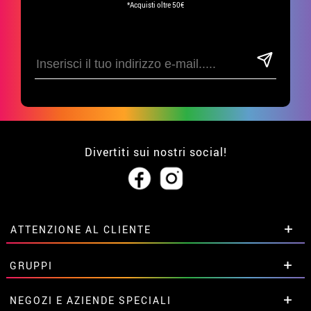
*Acquisti oltre 50€
Divertiti sui nostri social!
ATTENZIONE AL CLIENTE
• Su di noi
GRUPPI
• Condizioni di vendita
• Avviso legale
privacy
Sconti speciali per gruppi.
NEGOZI E AZIENDE SPECIALI