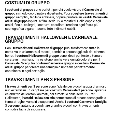
COSTUMI DI GRUPPO
I
costumi di gruppo
sono perfetti per chi vuole vivere il
Carnevale di
gruppo
in modo coordinato e divertente. Puoi scegliere
travestimenti di
gruppo semplici
, facili da abbinare, oppure puntare su
vestiti Carnevale
adulti di gruppo
ispirati a film, serie TV o mestieri. Dalle coppie agli
amici, fino ai colleghi, i costumi coordinati rendono ogni festa più
scenografica e garantiscono foto indimenticabili.
TRAVESTIMENTI HALLOWEEN E CARNEVALE
GRUPPO
Con i
travestimenti Halloween di gruppo
puoi trasformare tutta la
comitiva in un’armata di mostri, zombie o personaggi cult del cinema
horror. I
costumi Halloween di gruppo
sono ideali per feste a tema e
serate in maschera, ma esistono anche versioni più colorate per il
Carnevale. Scegli tra
costumi Carnevale gruppo
e
costumi Carnevale
adulti gruppo
per creare una famiglia o un team perfettamente
coordinato in ogni dettaglio.
TRAVESTIMENTI PER 3 PERSONE
I
travestimenti per 3 persone
sono l’ideale per piccoli gruppi di amici o
nuclei familiari. Puoi optare per
costumi Carnevale 3 persone
ispirati a
celebri trio dei cartoni animati, dei fumetti o delle serie TV. Per
Halloween, i
vestiti Halloween trio
permettono di creare scenografie a
tema streghe, vampiri o supereroi. Anche i
costumi Carnevale famiglia
3 persone
aiutano a coordinare grandi e piccoli con travestimenti
comodi e facili da indossare.