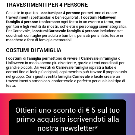
TRAVESTIMENTI PER 4 PERSONE
Se siete in quattro, i
costumi per 4 persone
permettono di creare
travestimenti spettacolari e ben equilibrati. I
costumi Halloween
famiglia 4 persone
trasformano ogni festa in un evento a tema, con
genitori e figli vestiti da mostri, scheletri o personaggi cinematografici.
Per Carnevale, i
costumi Carnevale famiglia 4 persone
includono set
coordinati con taglie per adulti e bambini, pensati per sfilate, feste in
maschera e foto di famiglia memorabili.
COSTUMI DI FAMIGLIA
I
costumi di famiglia
permettono di vivere il
Carnevale in famiglia
o
Halloween in modo ancora più divertente, grazie a temi coordinati per
grandi e piccoli. Dai
vestiti di Carnevale famiglia
ispirati a fiabe e
cartoni fino ai look più originali, ogni membro può trovare il proprio ruolo
nel gruppo. Con i giusti
vestiti famiglia Carnevale
è facile creare un
travestimento armonioso, confortevole e perfetto per qualsiasi tipo di
festa.
Ottieni uno sconto di € 5 sul tuo
primo acquisto iscrivendoti alla
nostra newsletter*