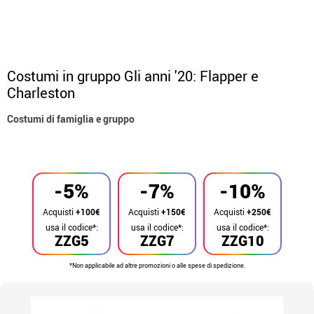
Costumi in gruppo Gli anni '20: Flapper e
Charleston
Costumi di famiglia e gruppo
Inizio
Costumi
Costumi per gruppi
-5%
-7%
-10%
Acquisti
+100€
Acquisti
+150€
Acquisti
+250€
usa il codice*:
usa il codice*:
usa il codice*:
ZZG5
ZZG7
ZZG10
*Non applicabile ad altre promozioni o alle spese di spedizione.