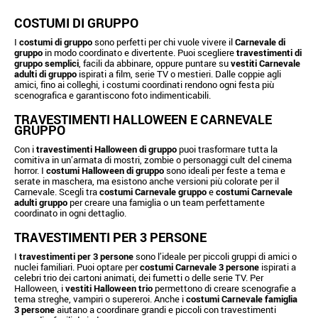
COSTUMI DI GRUPPO
I
costumi di gruppo
sono perfetti per chi vuole vivere il
Carnevale di
gruppo
in modo coordinato e divertente. Puoi scegliere
travestimenti di
gruppo semplici
, facili da abbinare, oppure puntare su
vestiti Carnevale
adulti di gruppo
ispirati a film, serie TV o mestieri. Dalle coppie agli
amici, fino ai colleghi, i costumi coordinati rendono ogni festa più
scenografica e garantiscono foto indimenticabili.
TRAVESTIMENTI HALLOWEEN E CARNEVALE
GRUPPO
Con i
travestimenti Halloween di gruppo
puoi trasformare tutta la
comitiva in un’armata di mostri, zombie o personaggi cult del cinema
horror. I
costumi Halloween di gruppo
sono ideali per feste a tema e
serate in maschera, ma esistono anche versioni più colorate per il
Carnevale. Scegli tra
costumi Carnevale gruppo
e
costumi Carnevale
adulti gruppo
per creare una famiglia o un team perfettamente
coordinato in ogni dettaglio.
TRAVESTIMENTI PER 3 PERSONE
I
travestimenti per 3 persone
sono l’ideale per piccoli gruppi di amici o
nuclei familiari. Puoi optare per
costumi Carnevale 3 persone
ispirati a
celebri trio dei cartoni animati, dei fumetti o delle serie TV. Per
Halloween, i
vestiti Halloween trio
permettono di creare scenografie a
tema streghe, vampiri o supereroi. Anche i
costumi Carnevale famiglia
3 persone
aiutano a coordinare grandi e piccoli con travestimenti