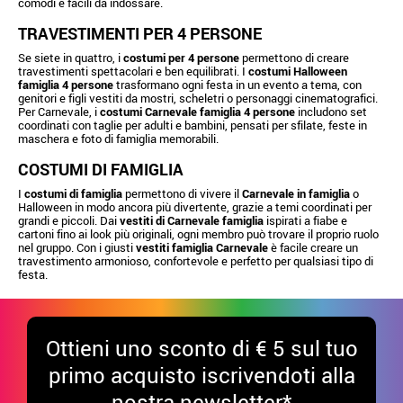
comodi e facili da indossare.
TRAVESTIMENTI PER 4 PERSONE
Se siete in quattro, i
costumi per 4 persone
permettono di creare
travestimenti spettacolari e ben equilibrati. I
costumi Halloween
famiglia 4 persone
trasformano ogni festa in un evento a tema, con
genitori e figli vestiti da mostri, scheletri o personaggi cinematografici.
Per Carnevale, i
costumi Carnevale famiglia 4 persone
includono set
coordinati con taglie per adulti e bambini, pensati per sfilate, feste in
maschera e foto di famiglia memorabili.
COSTUMI DI FAMIGLIA
I
costumi di famiglia
permettono di vivere il
Carnevale in famiglia
o
Halloween in modo ancora più divertente, grazie a temi coordinati per
grandi e piccoli. Dai
vestiti di Carnevale famiglia
ispirati a fiabe e
cartoni fino ai look più originali, ogni membro può trovare il proprio ruolo
nel gruppo. Con i giusti
vestiti famiglia Carnevale
è facile creare un
travestimento armonioso, confortevole e perfetto per qualsiasi tipo di
festa.
Ottieni uno sconto di € 5 sul tuo
primo acquisto iscrivendoti alla
nostra newsletter*