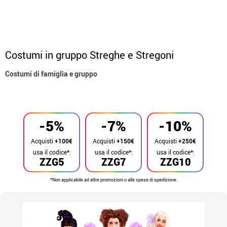
Costumi in gruppo Streghe e Stregoni
Costumi di famiglia e gruppo
Inizio
Costumi
Costumi per gruppi
-5%
-7%
-10%
Acquisti
+100€
Acquisti
+150€
Acquisti
+250€
usa il codice*:
usa il codice*:
usa il codice*:
ZZG5
ZZG7
ZZG10
*Non applicabile ad altre promozioni o alle spese di spedizione.