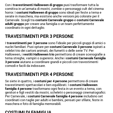
Con i
travestimenti Halloween di gruppo
puoi trasformare tutta la
comitiva in un’armata di mostri, zombie o personaggi cult del cinema
horror. I
costumi Halloween di gruppo
sono ideali per feste a tema e
serate in maschera, ma esistono anche versioni più colorate per il
Carnevale. Scegli tra
costumi Carnevale gruppo
e
costumi Carnevale
adulti gruppo
per creare una famiglia o un team perfettamente
coordinato in ogni dettaglio.
TRAVESTIMENTI PER 3 PERSONE
I
travestimenti per 3 persone
sono l’ideale per piccoli gruppi di amici o
nuclei familiari. Puoi optare per
costumi Carnevale 3 persone
ispirati a
celebri trio dei cartoni animati, dei fumetti o delle serie TV. Per
Halloween, i
vestiti Halloween trio
permettono di creare scenografie a
tema streghe, vampiri o supereroi. Anche i
costumi Carnevale famiglia
3 persone
aiutano a coordinare grandi e piccoli con travestimenti
comodi e facili da indossare.
TRAVESTIMENTI PER 4 PERSONE
Se siete in quattro, i
costumi per 4 persone
permettono di creare
travestimenti spettacolari e ben equilibrati. I
costumi Halloween
famiglia 4 persone
trasformano ogni festa in un evento a tema, con
genitori e figli vestiti da mostri, scheletri o personaggi cinematografici.
Per Carnevale, i
costumi Carnevale famiglia 4 persone
includono set
coordinati con taglie per adulti e bambini, pensati per sfilate, feste in
maschera e foto di famiglia memorabili.
COSTUMI DI FAMIGLIA