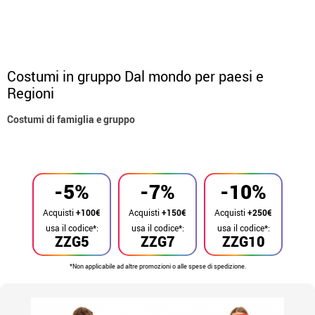
Costumi in gruppo Dal mondo per paesi e
Regioni
Costumi di famiglia e gruppo
Inizio
Costumi
Costumi per gruppi
-5%
-7%
-10%
Acquisti
+100€
Acquisti
+150€
Acquisti
+250€
usa il codice*:
usa il codice*:
usa il codice*:
ZZG5
ZZG7
ZZG10
*Non applicabile ad altre promozioni o alle spese di spedizione.