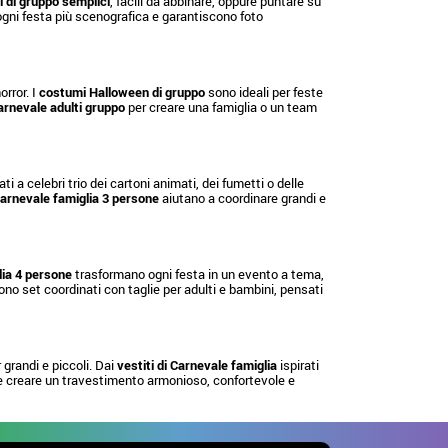
 di gruppo semplici
, facili da abbinare, oppure puntare su
o ogni festa più scenografica e garantiscono foto
rror. I
costumi Halloween di gruppo
sono ideali per feste
rnevale adulti gruppo
per creare una famiglia o un team
ati a celebri trio dei cartoni animati, dei fumetti o delle
arnevale famiglia 3 persone
aiutano a coordinare grandi e
ia 4 persone
trasformano ogni festa in un evento a tema,
no set coordinati con taglie per adulti e bambini, pensati
grandi e piccoli. Dai
vestiti di Carnevale famiglia
ispirati
e creare un travestimento armonioso, confortevole e