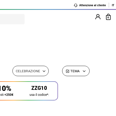
Attenzione al cliente
IT
0
CELEBRAZIONE
TEMA
10%
ZZG10
usa il codice*:
sti
+250€