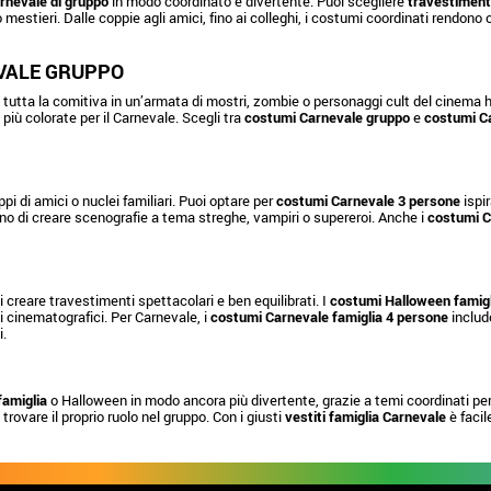
rnevale di gruppo
in modo coordinato e divertente. Puoi scegliere
travestimenti
 o mestieri. Dalle coppie agli amici, fino ai colleghi, i costumi coordinati rendon
VALE GRUPPO
tutta la comitiva in un’armata di mostri, zombie o personaggi cult del cinema ho
iù colorate per il Carnevale. Scegli tra
costumi Carnevale gruppo
e
costumi Ca
ppi di amici o nuclei familiari. Puoi optare per
costumi Carnevale 3 persone
ispir
o di creare scenografie a tema streghe, vampiri o supereroi. Anche i
costumi C
creare travestimenti spettacolari e ben equilibrati. I
costumi Halloween famigl
gi cinematografici. Per Carnevale, i
costumi Carnevale famiglia 4 persone
includo
i.
famiglia
o Halloween in modo ancora più divertente, grazie a temi coordinati per 
 trovare il proprio ruolo nel gruppo. Con i giusti
vestiti famiglia Carnevale
è facil