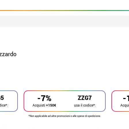
Azzardo
-7%
-
G5
ZZG7
dice*:
usa il codice*:
Acquisti
+150€
Acqui
*Non applicabile ad altre promozioni o alle spese di spedizione.