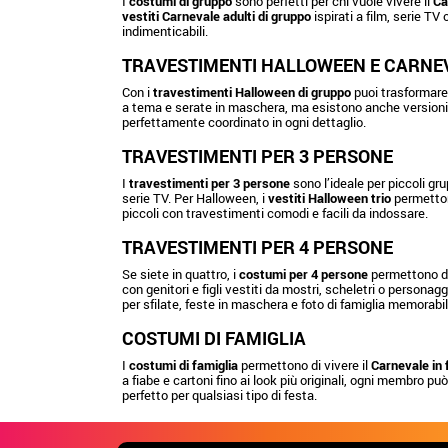
I
costumi di gruppo
sono perfetti per chi vuole vivere il
Ca
vestiti Carnevale adulti di gruppo
ispirati a film, serie TV
indimenticabili.
TRAVESTIMENTI HALLOWEEN E CARNE
Con i
travestimenti Halloween di gruppo
puoi trasformare 
a tema e serate in maschera, ma esistono anche versioni p
perfettamente coordinato in ogni dettaglio.
TRAVESTIMENTI PER 3 PERSONE
I
travestimenti per 3 persone
sono l’ideale per piccoli gru
serie TV. Per Halloween, i
vestiti Halloween trio
permetton
piccoli con travestimenti comodi e facili da indossare.
TRAVESTIMENTI PER 4 PERSONE
Se siete in quattro, i
costumi per 4 persone
permettono di 
con genitori e figli vestiti da mostri, scheletri o personag
per sfilate, feste in maschera e foto di famiglia memorabil
COSTUMI DI FAMIGLIA
I
costumi di famiglia
permettono di vivere il
Carnevale in 
a fiabe e cartoni fino ai look più originali, ogni membro può
perfetto per qualsiasi tipo di festa.