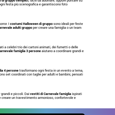
 di gruppo semplici
, facili da abbinare, oppure puntare su
o ogni festa più scenografica e garantiscono foto
rror. I
costumi Halloween di gruppo
sono ideali per feste
rnevale adulti gruppo
per creare una famiglia o un team
ati a celebri trio dei cartoni animati, dei fumetti o delle
arnevale famiglia 3 persone
aiutano a coordinare grandi e
ia 4 persone
trasformano ogni festa in un evento a tema,
no set coordinati con taglie per adulti e bambini, pensati
grandi e piccoli. Dai
vestiti di Carnevale famiglia
ispirati
e creare un travestimento armonioso, confortevole e