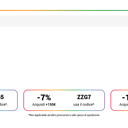
-7%
-
G5
ZZG7
dice*:
usa il codice*:
Acquisti
+150€
Acqui
*Non applicabile ad altre promozioni o alle spese di spedizione.