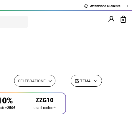
Attenzione al cliente
IT
0
CELEBRAZIONE
TEMA
10%
ZZG10
usa il codice*:
sti
+250€