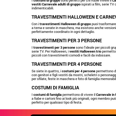
I
costumi di gruppo
sono perfetti per chi vuole vivere il
Ca
vestiti Carnevale adulti di gruppo
ispirati a film, serie TV
indimenticabili.
TRAVESTIMENTI HALLOWEEN E CARNE
Con i
travestimenti Halloween di gruppo
puoi trasformare 
a tema e serate in maschera, ma esistono anche versioni p
perfettamente coordinato in ogni dettaglio.
TRAVESTIMENTI PER 3 PERSONE
I
travestimenti per 3 persone
sono l’ideale per piccoli gru
serie TV. Per Halloween, i
vestiti Halloween trio
permetton
piccoli con travestimenti comodi e facili da indossare.
TRAVESTIMENTI PER 4 PERSONE
Se siete in quattro, i
costumi per 4 persone
permettono di 
con genitori e figli vestiti da mostri, scheletri o personag
per sfilate, feste in maschera e foto di famiglia memorabil
COSTUMI DI FAMIGLIA
I
costumi di famiglia
permettono di vivere il
Carnevale in 
a fiabe e cartoni fino ai look più originali, ogni membro può
perfetto per qualsiasi tipo di festa.