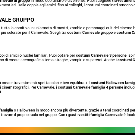
rnevale di gruppo
in modo coordinato e divertente. Puoi scegliere
travestimenti
 o mestieri. Dalle coppie agli amici, fino ai colleghi, i costumi coordinati rendon
VALE GRUPPO
tutta la comitiva in un’armata di mostri, zombie o personaggi cult del cinema ho
iù colorate per il Carnevale. Scegli tra
costumi Carnevale gruppo
e
costumi Ca
ppi di amici o nuclei familiari. Puoi optare per
costumi Carnevale 3 persone
ispir
o di creare scenografie a tema streghe, vampiri o supereroi. Anche i
costumi C
creare travestimenti spettacolari e ben equilibrati. I
costumi Halloween famigl
gi cinematografici. Per Carnevale, i
costumi Carnevale famiglia 4 persone
includo
i.
famiglia
o Halloween in modo ancora più divertente, grazie a temi coordinati per 
 trovare il proprio ruolo nel gruppo. Con i giusti
vestiti famiglia Carnevale
è facil