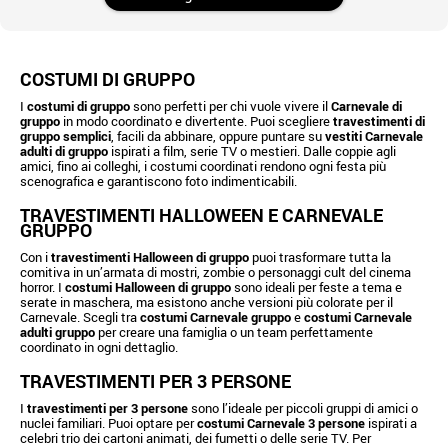
COSTUMI DI GRUPPO
I
costumi di gruppo
sono perfetti per chi vuole vivere il
Carnevale di
gruppo
in modo coordinato e divertente. Puoi scegliere
travestimenti di
gruppo semplici
, facili da abbinare, oppure puntare su
vestiti Carnevale
adulti di gruppo
ispirati a film, serie TV o mestieri. Dalle coppie agli
amici, fino ai colleghi, i costumi coordinati rendono ogni festa più
scenografica e garantiscono foto indimenticabili.
TRAVESTIMENTI HALLOWEEN E CARNEVALE
GRUPPO
Con i
travestimenti Halloween di gruppo
puoi trasformare tutta la
comitiva in un’armata di mostri, zombie o personaggi cult del cinema
horror. I
costumi Halloween di gruppo
sono ideali per feste a tema e
serate in maschera, ma esistono anche versioni più colorate per il
Carnevale. Scegli tra
costumi Carnevale gruppo
e
costumi Carnevale
adulti gruppo
per creare una famiglia o un team perfettamente
coordinato in ogni dettaglio.
TRAVESTIMENTI PER 3 PERSONE
I
travestimenti per 3 persone
sono l’ideale per piccoli gruppi di amici o
nuclei familiari. Puoi optare per
costumi Carnevale 3 persone
ispirati a
celebri trio dei cartoni animati, dei fumetti o delle serie TV. Per