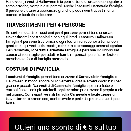
Halloween, i
vestiti Halloween trio
permettono di creare scenografie a
tema streghe, vampiri o supereroi. Anche i
costumi Carnevale famiglia
3 persone
aiutano a coordinare grandi e piccoli con travestimenti
comodi e facili da indossare.
TRAVESTIMENTI PER 4 PERSONE
Se siete in quattro, i
costumi per 4 persone
permettono di creare
travestimenti spettacolari e ben equilibrati. I
costumi Halloween
famiglia 4 persone
trasformano ogni festa in un evento a tema, con
genitori e figli vestiti da mostri, scheletri o personaggi cinematografici.
Per Carnevale, i
costumi Carnevale famiglia 4 persone
includono set
coordinati con taglie per adulti e bambini, pensati per sfilate, feste in
maschera e foto di famiglia memorabili.
COSTUMI DI FAMIGLIA
I
costumi di famiglia
permettono di vivere il
Carnevale in famiglia
o
Halloween in modo ancora più divertente, grazie a temi coordinati per
grandi e piccoli. Dai
vestiti di Carnevale famiglia
ispirati a fiabe e
cartoni fino ai look più originali, ogni membro può trovare il proprio ruolo
nel gruppo. Con i giusti
vestiti famiglia Carnevale
è facile creare un
travestimento armonioso, confortevole e perfetto per qualsiasi tipo di
festa.
Ottieni uno sconto di € 5 sul tuo