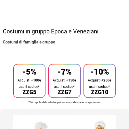
Costumi in gruppo Epoca e Veneziani
Costumi di famiglia e gruppo
Inizio
Costumi
Costumi per gruppi
-5%
-7%
-10%
Acquisti
+100€
Acquisti
+150€
Acquisti
+250€
usa il codice*:
usa il codice*:
usa il codice*:
ZZG5
ZZG7
ZZG10
*Non applicabile ad altre promozioni o alle spese di spedizione.